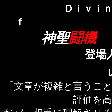
Ｄｉｖ
ｆ
神聖
闘機
登場人物
「文章が複雑と言うこ
評価を