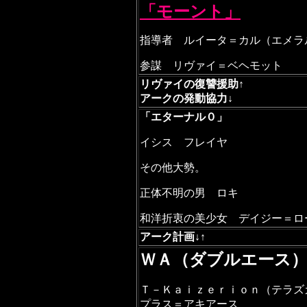
「モーント」
指導者 ルイータ＝カル（エメラ
参謀 リヴァイ＝ベヘモット
リヴァイの復讐援助↑
アークの発動協力↓
「エターナル０」
イシス フレイヤ
その他大勢。
正体不明の男 ロキ
和洋折衷の美少女 デイジー＝ロ
アーク計画↓↑
ＷＡ（ダブルエース
Ｔ－Ｋａｉｚｅｒｉｏｎ（テラズ
プラス＝アキアース