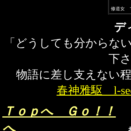
修道女 
デ
「どうしても分からな
下
物語に差し支えない
春神雅駆 l-seed@
Ｔｏｐへ Ｇｏ！！
へ