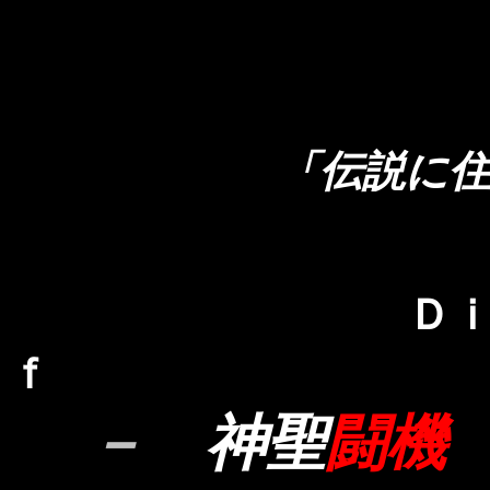
「伝説に
Ｄ
ｆ
－
神聖
闘機