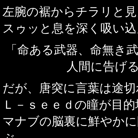
左腕の裾からチラリと見
スゥッと息を深く吸い込
「命ある武器、命無き
人間に告げ
だが、唐突に言葉は途切
Ｌ－ｓｅｅｄの瞳が目的
マナブの脳裏に鮮やかに
ぶ。