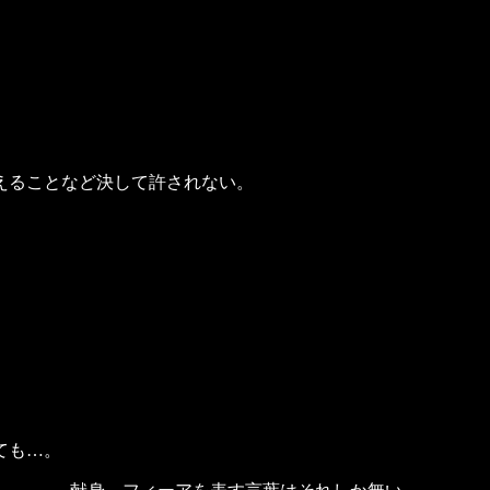
。
えることなど決して許されない。
ても…。