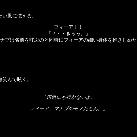
たい風に怯える。
「フィーア！！」
「？・・きゃっ。」
ナブは名前を呼ぶのと同時にフィーアの細い身体を抱きしめた
微笑んで呟く。
「何処にも行かないよ。
フィーア、マナブのモノだもん。」