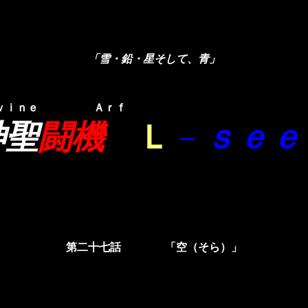
「雪・鉛・星そして、青」
ｉｖｉｎｅ Ａｒｆ
神聖
闘機
Ｌ
－
ｓｅｅ
第二十七話
「空（そら）」