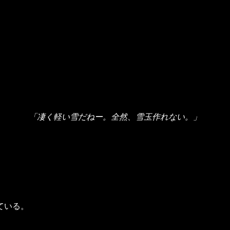
「凄く軽い雪だねー。全然、雪玉作れない。」
。
ている。