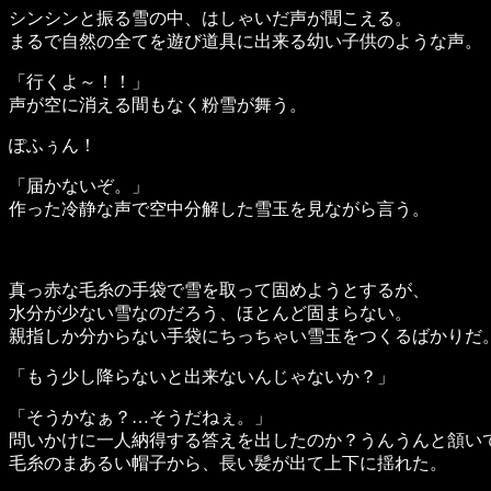
シンシンと振る雪の中、はしゃいだ声が聞こえる。
まるで自然の全てを遊び道具に出来る幼い子供のような声。
「行くよ～！！」
声が空に消える間もなく粉雪が舞う。
ぽふぅん！
「届かないぞ。」
作った冷静な声で空中分解した雪玉を見ながら言う。
真っ赤な毛糸の手袋で雪を取って固めようとするが、
水分が少ない雪なのだろう、ほとんど固まらない。
親指しか分からない手袋にちっちゃい雪玉をつくるばかりだ
「もう少し降らないと出来ないんじゃないか？」
「そうかなぁ？…そうだねぇ。」
問いかけに一人納得する答えを出したのか？うんうんと頷い
毛糸のまあるい帽子から、長い髪が出て上下に揺れた。