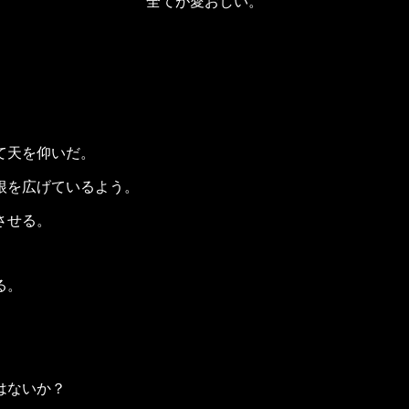
全てが愛おしい。
て天を仰いだ。
根を広げているよう。
させる。
る。
はないか？