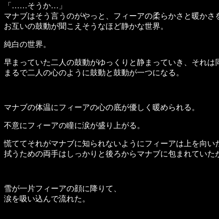
「……そうか…」
マナブはそう言うのがやっと、フィーアの柔らかさと暖かさ
お互いの鼓動が聞こえそうなほど静かな世界。
純白の世界。
早まっていた二人の鼓動がゆっくりと静まっていき、それは
まるで二人の心のように鼓動と鼓動が一つになる。
マナブの体温にフィーアの心の底が優しく暖められる。
不意にフィーアの瞳に涙が盛り上がる。
慌ててそれがマナブに知られないようにフィーアは上を向い
拭うための両手はしっかりと後ろからマナブに包まれていた
雪が一片フィーアの顔に降りて、
涙を吸い込んで流れた。