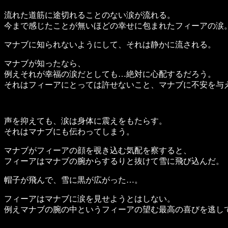
流れた道筋に途切れることのない涙が流れる。
今まで感じたことが無いほどの幸せに包まれたフィーアの涙
マナブに知られないようにして、それは静かに流される。
マナブが知ったなら、
例えそれが幸福の涙だとしても…絶対に心配するだろう。
それはフィーアにとっては許せないこと、マナブに不安を与
声を抑えても、涙は身体に震えをもたらす。
それはマナブにも伝わってしまう。
マナブがフィーアの顔を覗き込む気配を察すると、
フィーアはマナブの腕からするりと抜けて雪に飛び込んだ。
帽子が飛んで、雪に黒が広がった…。
フィーアはマナブに涙を見せようとはしない。
例えマナブの腕の中というフィーアの望む最高の喜びを逃し