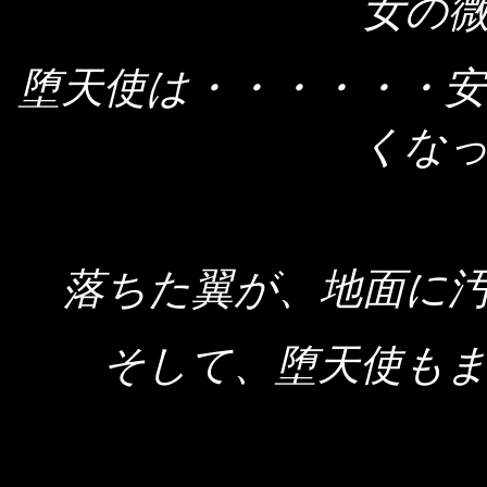
女の
堕天使は・・・・・・
くな
落ちた翼が、地面に
そして、堕天使も