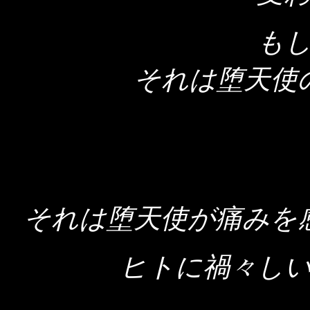
も
それは堕天使
それは堕天使が痛みを
ヒトに禍々し