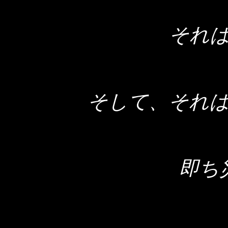
それ
そして、それ
即ち