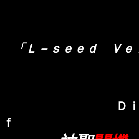
「Ｌ－ｓｅｅｄ Ｖｅ
Ｄ
ｆ