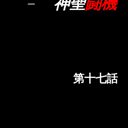
－
神聖
闘機
第十