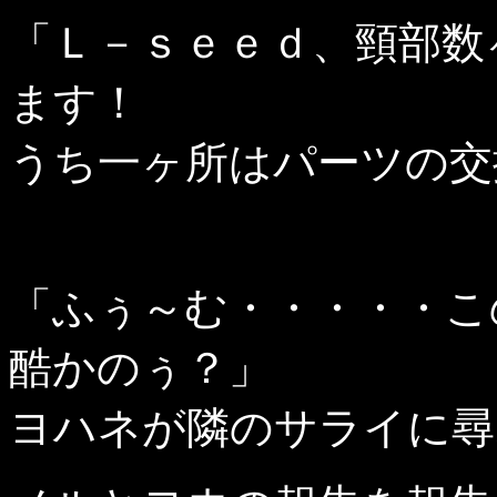
「Ｌ－ｓｅｅｄ、頸部数
ます！
うち一ヶ所はパーツの交
「ふぅ～む・・・・・こ
酷かのぅ？」
ヨハネが隣のサライに尋