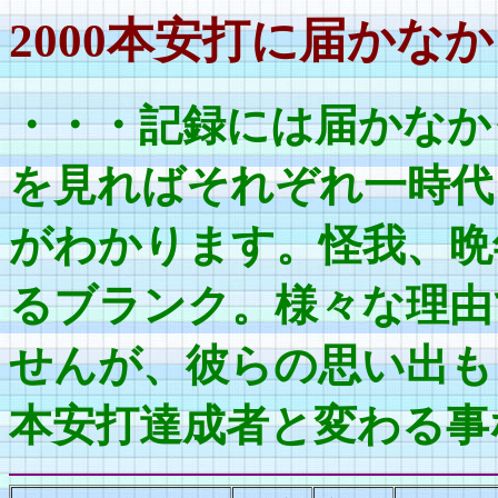
2000本安打に届かな
・・・記録には届かなか
を見ればそれぞれ一時代
がわかります。怪我、晩
るブランク。様々な理由で
せんが、彼らの思い出もま
本安打達成者と変わる事