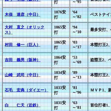
～’95
打
1876安
’64
木俣 達彦（中日）
ベストナイ
～’82
打
大村 直之（オリック
1865安
’94
最多安打、
～’10
ス）
打
1865安
’03
村田 修一（巨人）
本塁打王2
～’17
打
1864安
’53
吉田 義男（阪神）
盗塁王2、
～’69
打
1834安
’89
山崎 武司（中日）
本塁打王2
～’13
打
1833安
’81
石毛 宏典（ダイエー）
ＭＶＰ1、
～’96
打
1831安
’63
白 仁天（近鉄）
首位打者1
～’81
打