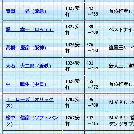
1827安
’42
青田 昇（阪急）
首位打者1
～’59
打
1827安
’89
堀 幸一（ロッテ）
ベストナイ
～’09
打
1826安
’76
高橋 慶彦（阪神）
盗塁王3、
～’92
打
1824安
’81
大石 大二郎（近鉄）
新人王、盗
～’97
打
1820安
’55
中 暁生（中日）
首位打者1
～’72
打
Ｔ・ローズ（オリック
1792安
’96
ＭＶＰ1、
～’09
ス）
打
松中 信彦（ソフトバン
1767安
’97
ＭＶＰ2、
～’15
ク）
打
デングラブ