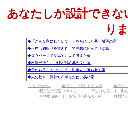
あなたしか設計できな
り
◆「こんな家にしたいな！」を形にした夢と希望の家
◆何度も間取りを書き直して理想にピッタリな家
◆３Ｄパースで立体的に見て考えた家
◆友達が帰らないほど居心地の良い家
◆昔から住んでいるように馴染んで落ち着く家
◆人の動き、気持ちを考えた使い易い家
トップページ
｜
自分らしい家に住む人達
｜
自分ら
我が社の家造りポリシー
｜
手掛けた家
｜
私
事務所概要
｜
お客様の家造りの声
｜
資料請