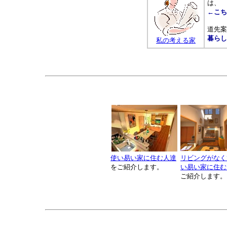
は、
←こち
道先案
暮らし
私の考える家
使い易い家に住む人達
リビングがなく
をご紹介します。
い易い家に住む
ご紹介します。