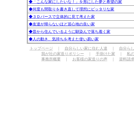
◆「こんな家にしたいな！」を形にした夢と希望の家
◆何度も間取りを書き直して理想にピッタリな家
◆３Ｄパースで立体的に見て考えた家
◆友達が帰らないほど居心地の良い家
◆昔から住んでいるように馴染んで落ち着く家
◆人の動き、気持ちを考えた使い易い家
トップページ
｜
自分らしい家に住む人達
｜
自分ら
我が社の家造りポリシー
｜
手掛けた家
｜
私
事務所概要
｜
お客様の家造りの声
｜
資料請