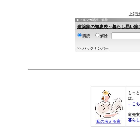
上記
メルマガ購読・解除
建築家の知恵袋～暮らし易い家
購読
解除
>>
バックナンバー
もっと
は、
←こち
道先案
暮らし
私の考える家