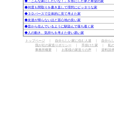
◆「こんな家にしたいな！」を形にした夢と希望の家
◆何度も間取りを書き直して理想にピッタリな家
◆３Ｄパースで立体的に見て考えた家
◆友達が帰らないほど居心地の良い家
◆昔から住んでいるように馴染んで落ち着く家
◆人の動き、気持ちを考えた使い易い家
トップページ
｜
自分らしい家に住む人達
｜
自分ら
我が社の家造りポリシー
｜
手掛けた家
｜
私
事務所概要
｜
お客様の家造りの声
｜
資料請