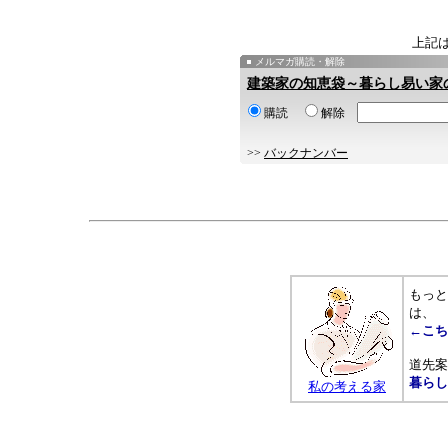
上記
メルマガ購読・解除
建築家の知恵袋～暮らし易い家
購読
解除
>>
バックナンバー
もっと
は、
←こち
道先案
暮らし
私の考える家