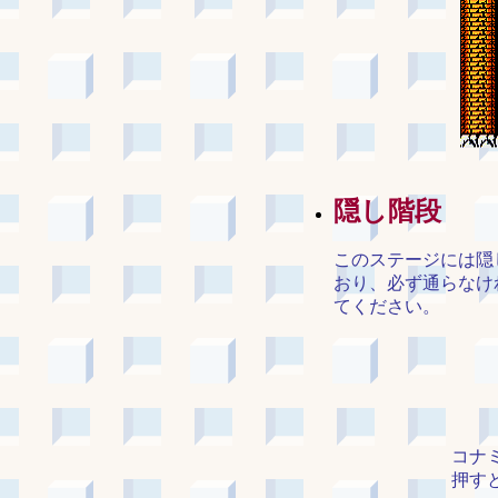
隠し階段
このステージには隠
おり、必ず通らなけ
てください。
コナ
押す