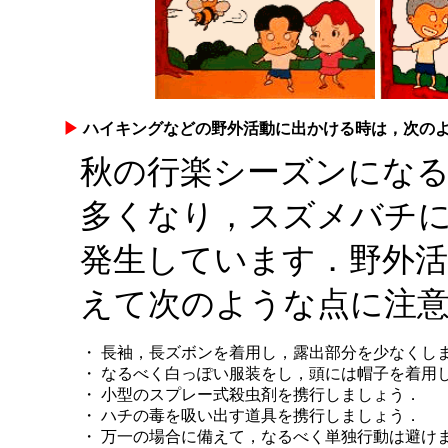
▶
ハイキングなどの野外活動に出かける時は，次の
秋の行楽シーズンにな
多くなり，スズメバチ
発生しています．野外
えて次のような点に注
・ 長袖，長ズボンを着用し，露出部分を少なくし
・ なるべく白っぽい服装をし，頭には帽子を着用
・ 小型のスプレー式殺虫剤を携行しましょう．
・ ハチの毒を吸い出す道具を携行しましょう．
・ 万一の場合に備えて，なるべく単独行動は避け