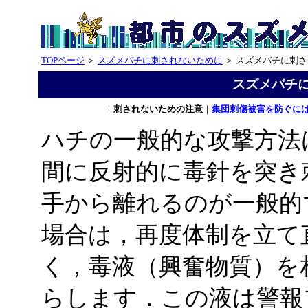
TOPページ
＞
スズメバチに刺されないために
＞ スズメバチに刺
スズメバチ
｜
刺されないための注意
｜
集団刺傷被害を防ぐに
ハチの一般的な攻撃方法
間に反射的に毒針を突き
手から離れるのが一般的
場合は，再度体制を立て
く，毒液（興奮物質）を
らします．この液は警報