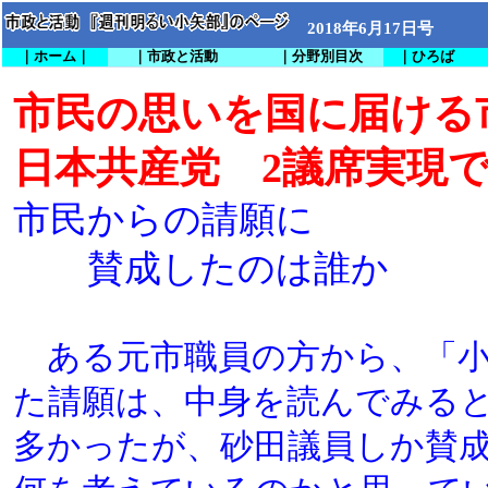
2018年6月17日号
｜ホーム｜
｜市政と活動
｜分野別目次
｜ひろば
市民の思いを国に届ける
日本共産党 2議席実現
市民からの請願に
賛成したのは誰か
ある元市職員の方から、「小
た請願は、中身を読んでみる
多かったが、砂田議員しか賛