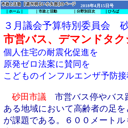
2018年4月15日号
｜ホーム｜
｜市政と活動
｜分野別目次
｜ひろば
３月議会予算特別委員会 
市営バス、デマンドタク
個人住宅の耐震化促進を
原発ゼロ法案に賛同を
こどものインフルエンザ予防接
砂田市議
市営バス停やバス
ある地域において高齢者の足を
が課題である。６００メートル