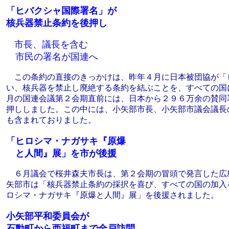
「ヒバクシャ国際署名」が
核兵器禁止条約を後押し
市長、議長を含む
市民の署名が国連へ
この条約の直接のきっかけは、昨年４月に日本被団協が「
い、核兵器を禁止し廃絶する条約を結ぶことを、すべての国
月の国連会議第２会期直前には、日本から２９６万余の賛同
押ししました。この中には、小矢部市長、小矢部市議会議長
も含まれておりました。
「ヒロシマ・ナガサキ『原爆
と人間』展」を市が後援
６月議会で桜井森夫市長は、第２会期の冒頭で発言した広
矢部市は「核兵器禁止条約の採択を喜び、すべての国の加入
ロシマ・ナガサキ『原爆と人間』展」を後援されました。
小矢部平和委員会が
石動町から西福町まで全戸訪問