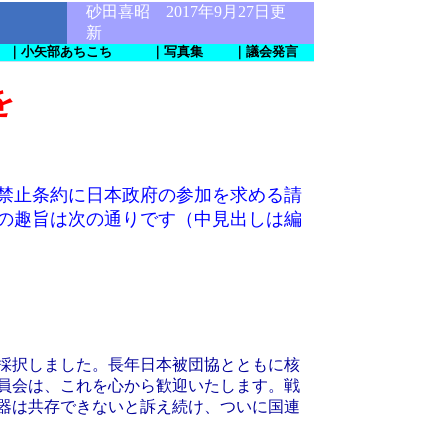
砂田喜昭 2017年9月27日更
新
｜小矢部あちこち
｜写真集
｜議会発言
を
禁止条約に日本政府の参加を求める請
の趣旨は次の通りです（中見出しは編
採択しました。長年日本被団協とともに核
員会は、これを心から歓迎いたします。戦
器は共存できないと訴え続け、ついに国連