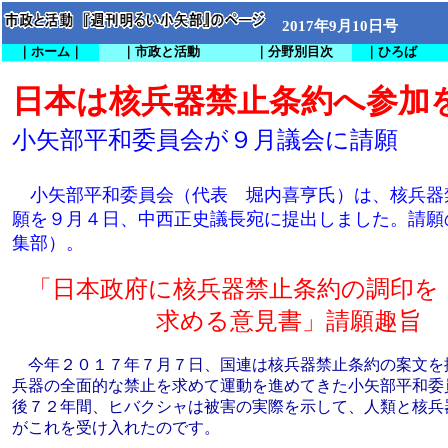
2017年9月10日号
｜ホーム｜
｜市政と活動
｜分野別目次
｜ひろば
日本は核兵器禁止条約へ参加
小矢部平和委員会が９月議会に請願
小矢部平和委員会（代表 堀内喜亨氏）は、核兵器
願を９月４日、中西正史議長宛に提出しました。請願
集部）。
「日本政府に核兵器禁止条約の調印を
求める意見書」請願趣旨
今年２０１７年７月７日、国連は核兵器禁止条約の案文を
兵器の全面的な禁止を求めて運動を進めてきた小矢部平和委
後７２年間、ヒバクシャは被害の実際を示して、人類と核兵
がこれを受け入れたのです。