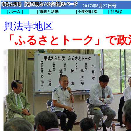
2017年8月27日号
｜ホーム｜
｜市政と活動
｜分野別目次
｜ひろば
興法寺地区
「ふるさとトーク」で政