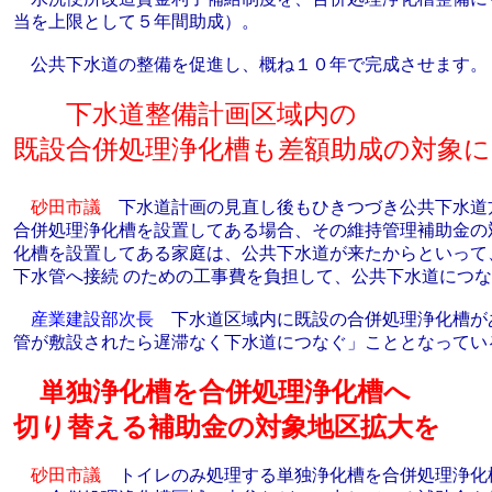
当を上限として５年間助成）。
公共下水道の整備を促進し、概ね１０年で完成させます。
下水道整備計画区域内の
既設合併処理浄化槽も差額助成の対象に
砂田市議
下水道計画の見直し後もひきつづき公共下水道
合併処理浄化槽を設置してある場合、その維持管理補助金の
化槽を設置してある家庭は、公共下水道が来たからといって
下水管へ接続 のための工事費を負担して、公共下水道につ
産業建設部次長
下水道区域内に既設の合併処理浄化槽が
管が敷設されたら遅滞なく下水道につなぐ」こととなってい
単独浄化槽を合併処理浄化槽へ
切り替える補助金の対象地区拡大を
砂田市議
トイレのみ処理する単独浄化槽を合併処理浄化