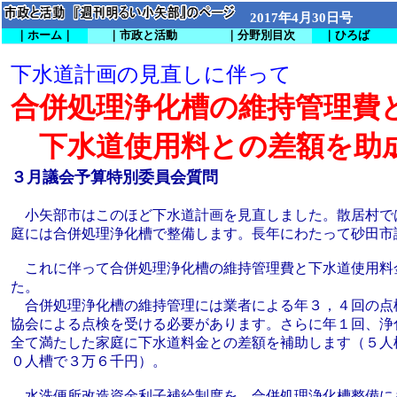
2017年4月30日号
｜ホーム｜
｜市政と活動
｜分野別目次
｜ひろば
下水道計画の見直しに伴って
合併処理浄化槽の維持管理費
下水道使用料との差額を助
３月議会予算特別委員会質問
小矢部市はこのほど下水道計画を見直しました。散居村で
庭には合併処理浄化槽で整備します。長年にわたって砂田市
これに伴って合併処理浄化槽の維持管理費と下水道使用料
た。
合併処理浄化槽の維持管理には業者による年３，４回の点
協会による点検を受ける必要があります。さらに年１回、浄
全て満たした家庭に下水道料金との差額を補助します（５人
０人槽で３万６千円）。
水洗便所改造資金利子補給制度を、合併処理浄化槽整備に