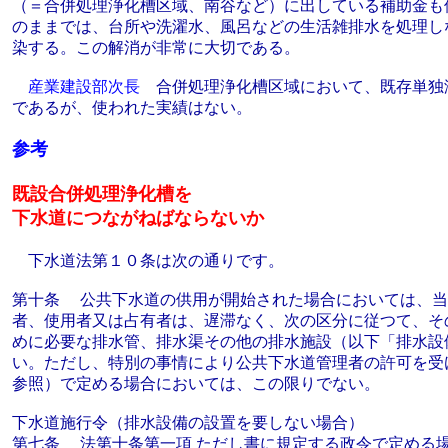
（＝合併処理浄化槽区域、南谷など）に出している補助金も
のままでは、台所や洗濯水、風呂などの生活雑排水を処理し
染する。この解消が非常に大切である。
産業建設部次長
合併処理浄化槽区域において、既存単独
であるが、使われた実績はない。
参考
既設合併処理浄化槽を
下水道につながねばならないか
下水道法第１０条は次の通りです。
第十条 公共下水道の供用が開始された場合においては、当
者、使用者又は占有者は、遅滞なく、次の区分に従つて、そ
めに必要な排水管、排水渠その他の排水施設（以下「排水設
い。ただし、特別の事情により公共下水道管理者の許可を受
参照）で定める場合においては、この限りでない。
下水道施行令（排水設備の設置を要しない場合）
第七条 法第十条第一項 ただし書に規定する政令で定める