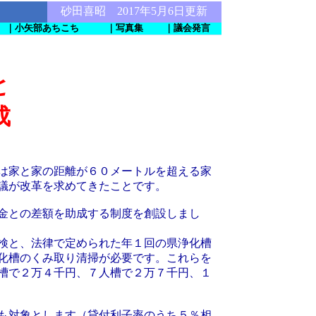
砂田喜昭 2017年5月6日更新
｜小矢部あちこち
｜写真集
｜議会発言
と
成
は家と家の距離が６０メートルを超える家
議が改革を求めてきたことです。
金との差額を助成する制度を創設しまし
検と、法律で定められた年１回の県浄化槽
化槽のくみ取り清掃が必要です。これらを
槽で２万４千円、７人槽で２万７千円、１
も対象とします（貸付利子率のうち５％相