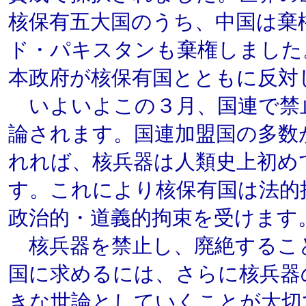
核保有五大国のうち、中国は棄
ド・パキスタンも棄権しました
本政府が核保有国とともに反対
いよいよこの３月、国連で禁
論されます。国連加盟国の多数
れれば、核兵器は人類史上初め
す。これにより核保有国は法的
政治的・道義的拘束を受けます
核兵器を禁止し、廃絶するこ
国に求めるには、さらに核兵器
きな世論としていくことが大切