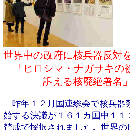
世界中の政府に核兵器反対
「ヒロシマ・ナガサキの
訴える核廃絶署名」
昨年１２月国連総会で核兵器
始する決議が１６１カ国中１１
賛成で採択されました。世界の