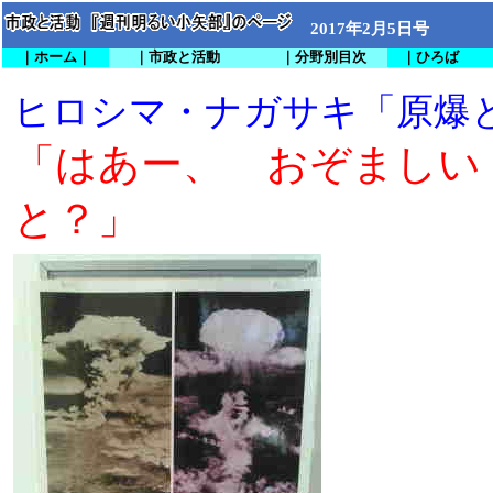
2017年2月5日号
｜ホーム｜
｜市政と活動
｜分野別目次
｜ひろば
ヒロシマ・ナガサキ「原爆
「はあー、 おぞましい
と？」