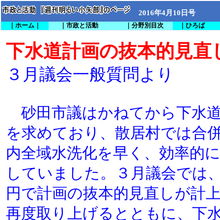
2016年4月10日号
｜ホーム｜
｜市政と活動
｜分野別目次
｜ひろば
下水道計画の抜本的見直
３月議会一般質問より
砂田市議はかねてから下水道
を求めており、散居村では合
内全域水洗化を早く、効率的
していました。３月議会では
円で計画の抜本的見直しが計
再度取り上げるとともに、下