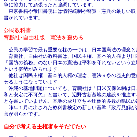
争に協力して頑張ったと強調しています。
東京書籍や帝国書院には情報統制や警察・憲兵の厳しい取
書かれています。
公民教科書
育鵬社･自由社版 憲法を歪める
公民の学習で最も重要な柱の一つは、日本国憲法の理念と
育鵬社、自由社の教科書は、国民主権、基本的人権より国
「国防の義務」のない日本の憲法は平和を守れないという立
という姿勢がみられます。
他社は国民主権、基本的人権の理念、憲法９条の歴史的意
せるようになっています。
沖縄の基地問題についても、育鵬社は「日米安保体制は日
和と安定に不可欠」と書いて、辺野古新基地の建設を推進す
とを書いていません。基地の成り立ちや圧倒的多数の県民の
昨年１月に出された教科書検定の新しい基準「政府見解が
害が明らかです。
自分で考える主権者をそだてたい