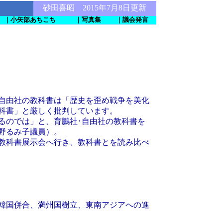
砂田喜昭 2015年7月8日更新
｜小矢部あちこち
｜写真集
｜議会発言
自由社の教科書は「歴史を歪め戦争を美化
科書」と厳しく批判しています。
るのでは」と、育鵬社･自由社の教科書を
野るみ子議員）。
教科書展示会へ行き、教科書とを読み比べ
韓国併合、満州国樹立、東南アジアへの進