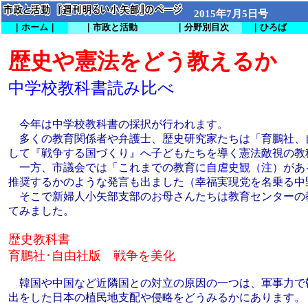
2015年7月5日号
｜ホーム｜
｜市政と活動
｜分野別目次
｜ひろば
歴史や憲法をどう教えるか
中学校教科書読み比べ
今年は中学校教科書の採択が行われます。
多くの教育関係者や弁護士、歴史研究家たちは「育鵬社、
して『戦争する国づくり』へ子どもたちを導く憲法敵視の教
一方、市議会では「これまでの教育に
自虐史観（注）
があ
推奨するかのような発言も出ました（幸福実現党を名乗る中
そこで新婦人小矢部支部のお母さんたちは教育センターの
てみました。
歴史教科書
育鵬社･自由社版 戦争を美化
韓国や中国など近隣国との対立の原因の一つは、軍事力で
出をした日本の植民地支配や侵略をどうみるかにあります。