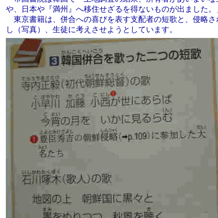
や、日本や『満州』へ移住せざるを得ないものが出ました。
東京書籍は、併合への喜びを表す支配者の短歌と、侵略さ
し（写真）、生徒に考えさせようとしています。