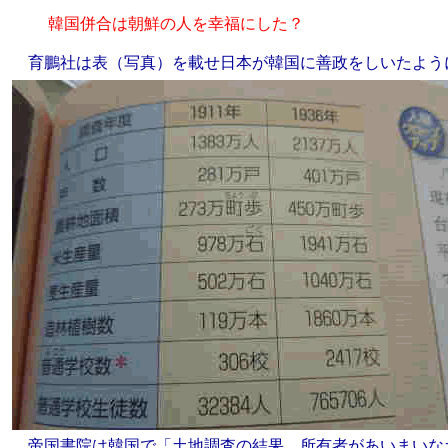
韓国併合は朝鮮の人を幸福にした？
育鵬社は表（写真）を載せ日本が韓国に善政をしいたよう
帝国書院は韓国で「土地調査の結果、所有者があいまいな