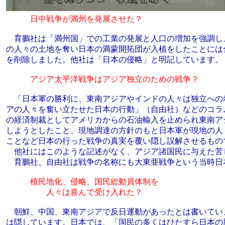
日中戦争が満州を発展させた？
育鵬社は「満州国」での工業の発展と人口の増加を強調し
の人々の土地を奪い日本の満蒙開拓団が入植をしたことには
を削除しました。他社は「日本の侵略」と明記しています。
アジア太平洋戦争はアジア独立のための戦争？
「日本軍の勝利に、東南アジアやインドの人々は独立への
アの人々を奮い立たせた日本の行動」（自由社）などのコラ
の経済制裁としてアメリカからの石油輸入を止められ東南ア
しようとしたこと、現地調達の方針のもと日本軍が現地の人
ことなど日本の行った戦争の真実を覆い隠し誤解させるもの
他社にはこのような記述がなく、アジア諸国民に与えた苦
育鵬社、自由社は戦争の名称にも大東亜戦争という当時日
植民地化、侵略、国民総動員体制を
人々は喜んで受け入れた？
朝鮮、中国、東南アジアで反日運動があったとは書いてい
は隠しています。日本では、「国民の多くはひたすら日本の