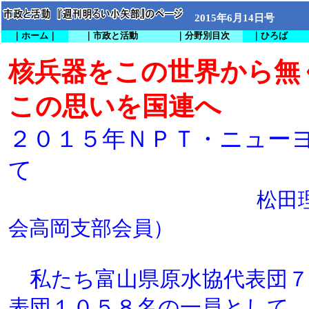
2015年6月14日号
｜ホーム｜
｜市政と活動
｜分野別目次
｜ひろば
核兵器をこの世界から無
この思いを国連へ
２０１５年ＮＰＴ・ニュー
て
松田理恵子（新
会高岡支部会員）
私たち富山県原水協代表団７
表団１０５８名の一員として