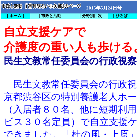
2015年5月24日号
｜ホーム｜
｜市政と活動
｜分野別目次
｜ひろば
自立支援ケアで
介護度の重い人も歩ける
民生文教常任委員会の行政視察
民生文教常任委員会の行政視
京都渋谷区の特別養護老人ホ
（入居者８０名、他に短期利
ビス３０名定員）で自立支援
できました。「杜の風・上原