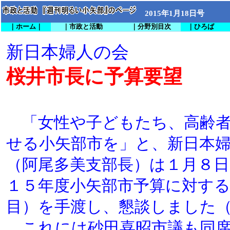
2015年1月18日号
｜ホーム｜
｜市政と活動
｜分野別目次
｜ひろば
新日本婦人の会
桜井市長に予算要望
「女性や子どもたち、高齢者
せる小矢部市を」と、新日本
（阿尾多美支部長）は１月８日
１５年度小矢部市予算に対する
目）を手渡し、懇談しました
これには砂田喜昭市議も同席