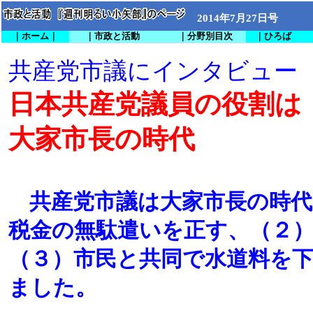
2014年7月27日号
｜ホーム｜
｜市政と活動
｜分野別目次
｜ひろば
共産党市議にインタビュー（
日本共産党議員の役割は
大家市長の時代
共産党市議は大家市長の時
税金の無駄遣いを正す、（２
（３）市民と共同で水道料を
ました。