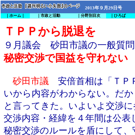
2013年９月29日号
｜ホーム｜
｜市政と活動
｜分野別目次
｜ひろば
ＴＰＰから脱退を
９月議会 砂田市議の一般質問
秘密交渉で国益を守れない
砂田市議
安倍首相は「ＴＰ
いから内容がわからない。だか
と言ってきた。いよいよ交渉に
交渉内容・経緯を４年間は公表
秘密交渉のルールを盾にして、