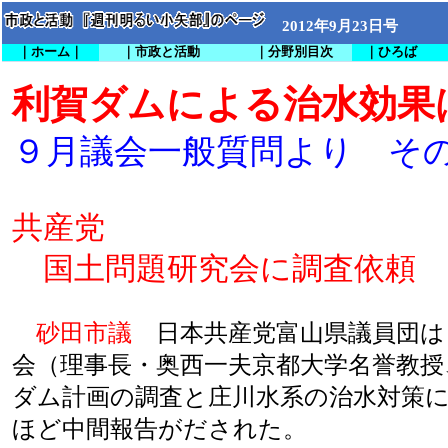
2012年9月23日号
｜ホーム｜
｜市政と活動
｜分野別目次
｜ひろば
利賀ダムによる治水効果
９月議会一般質問より その
共産党
国土問題研究会に調査依頼
砂田市議
日本共産党富山県議員団は
会（理事長・奥西一夫京都大学名誉教授
ダム計画の調査と庄川水系の治水対策
ほど中間報告がだされた。