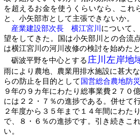
を超えるお金を使うくらいなら、これ
と、小矢部市として主張できないか。
産業建設部次長
横江宮川
について、
望をしてきた。国は小矢部川との合流
は横江宮川の河川改修の検討を始めた
庄川左岸地
砺波平野を中心とする
雨により農地、農業用排水施設に甚大
らの防止を目的として
国営総合農地防
９年の９カ年にわたり総事業費２７０
には２２・７％の進捗である。併せて
２年度から３５年まで１４年間にわた
で、８・６％の進捗です。引き続きこ
い。