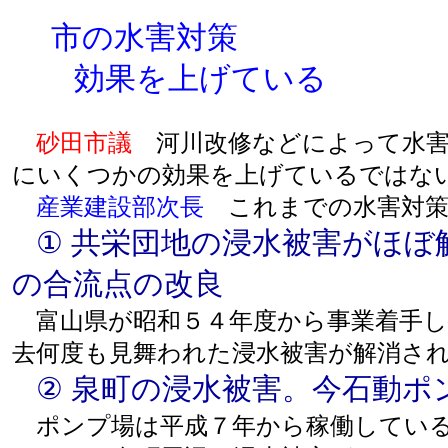
市の水害対策
効果を上げている
砂田市議
河川改修などによって水害
にいくつかの効果を上げているではな
産業建設部次長
これまでの水害対策
① 共栄団地の浸水被害がほぼ
の合流点の改良
富山県が昭和５４年度から事業着手し
去何度も見舞われた浸水被害が解消さ
② 泉町の浸水被害。今石動ポ
ポンプ場は平成７年から稼働している