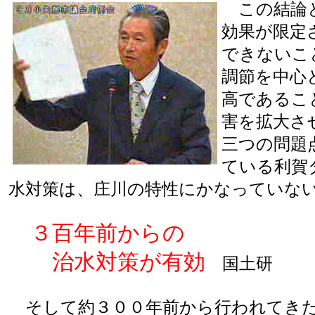
この結論と
効果が限定
できないこ
調節を中心
高であるこ
害を拡大さ
三つの問題
ている利賀
水対策は、庄川の特性にかなっていな
３百年前からの
治水対策が有効
国土研
そして約３００年前から行われてきた