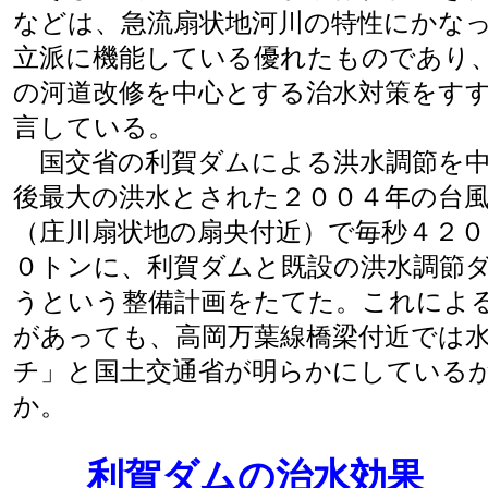
などは、急流扇状地河川の特性にかな
立派に機能している優れたものであり
の河道改修を中心とする治水対策をす
言している。
国交省の利賀ダムによる洪水調節を中
後最大の洪水とされた２００４年の台
（庄川扇状地の扇央付近）で毎秒４２０
０トンに、利賀ダムと既設の洪水調節
うという整備計画をたてた。これによ
があっても、高岡万葉線橋梁付近では
チ」と国土交通省が明らかにしている
か。
利賀ダムの治水効果