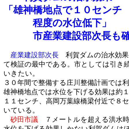
「雄神橋地点で１０センチ
程度の水位低下」
市産業建設部次長も確
産業建設部次長
利賀ダムの治水効果
て検証の最中である。市としては引き
いきたい。
３０年間で整備する庄川整備計画では
雄神橋地点では水位を下げる効果は約
１１センチ、高岡万葉線橋梁付近で８
いている。
砂田市議
７メートルを超える洪水時
水位を下げる効果しかない利賀ダムは