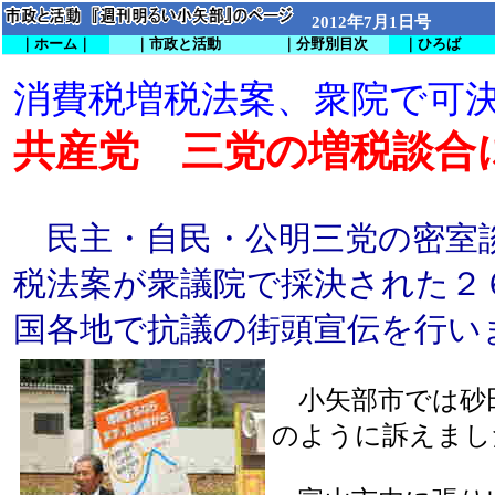
2012年7月1日号
｜ホーム｜
｜市政と活動
｜分野別目次
｜ひろば
消費税増税法案、衆院で可
共産党 三党の増税談合
民主・自民・公明三党の密室
税法案が衆議院で採決された２
国各地で抗議の街頭宣伝を行い
小矢部市では砂
のように訴えまし