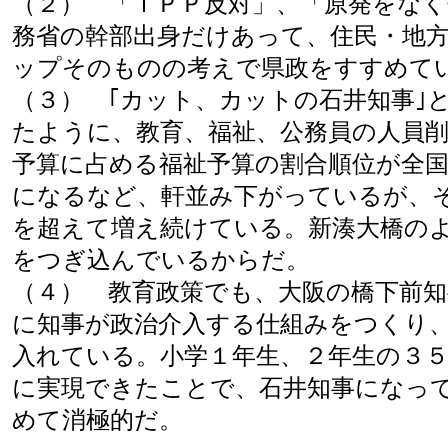
（２） 「ＴＰＰ反対」、「原発をな
務省の幹部出身だけあって、住民・地
ップそのものの考えで県政をすすめて
（３） ｢カット、カットの石井知事｣
たように、教育、福祉、公務員の人員
予算に占める福祉予算の割合順位が全
になるなど、軒並み下がっているが、
を超えて増え続けている。新湊大橋の
をつぎ込んでいるからだ。
（４） 教育政策でも、大阪の橋下前
に知事が政治介入する仕組みをつくり
入れている。小学１年生、２年生の３
に実現できたことで、石井知事になっ
めて消極的だ。