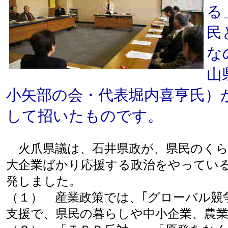
る
民
な
山
小矢部の会・代表堀内喜亨氏）
して招いたものです。
火爪県議は、石井県政が、県民のくら
大企業ばかり応援する政治をやってい
発しました。
（１） 産業政策では、｢グローバル競
支援で、県民の暮らしや中小企業、農