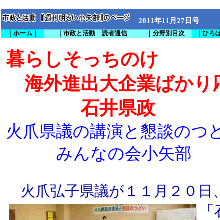
2011年11月27日号
｜ホーム｜
｜市政と活動 読者通信
｜分野別目次
｜ひろ
暮らしそっちのけ
海外進出大企業ばかり
石井県政
火爪県議の講演と懇談のつ
みんなの会小矢部
火爪弘子県議が１１月２０日
「