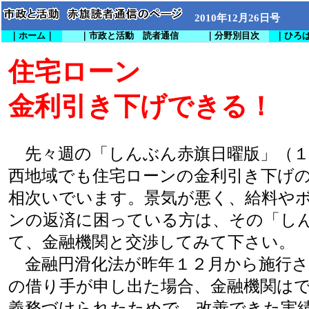
2010年12月26日号
｜ホーム｜
｜市政と活動 読者通信
｜分野別目次
｜ひろ
住宅ローン
金利引き下げできる！
先々週の「しんぶん赤旗日曜版」（１
西地域でも住宅ローンの金利引き下げ
相次いでいます。景気が悪く、給料や
ンの返済に困っている方は、その「し
て、金融機関と交渉してみて下さい。
金融円滑化法が昨年１２月から施行さ
の借り手が申し出た場合、金融機関は
義務づけられたためで、改善できた実