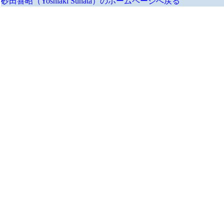
砂田喜昭（Yoshiaki Sunata）のホームページへ戻る