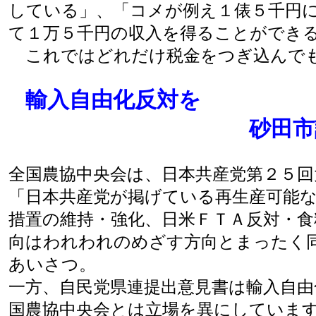
している」、「コメが例え１俵５千円
て１万５千円の収入を得ることができ
これではどれだけ税金をつぎ込んで
輸入自由化反対を
砂田市
全国農協中央会は、日本共産党第２５回
「日本共産党が掲げている再生産可能
措置の維持・強化、日米ＦＴＡ反対・食
向はわれわれのめざす方向とまったく
あいさつ。
一方、自民党県連提出意見書は輸入自由
国農協中央会とは立場を異にしていま