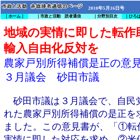
2010年5月16日号
｜ホーム｜
｜市政と活動 読者通信
｜分野別目次
｜ひろ
地域の実情に即した転作
輸入自由化反対を
農家戸別所得補償是正の意
３月議会 砂田市議
砂田市議は３月議会で、自民
れた農家戸別所得補償の是正を
ました。この意見書が、「①転
実情に即した対応を求め、②米