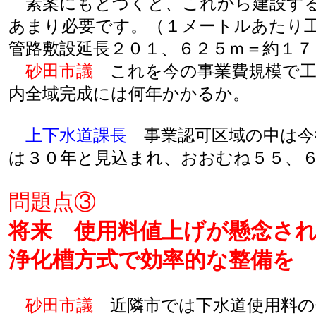
素案にもとづくと、これから建設する
あまり必要です。（１メートルあたり工
管路敷設延長２０１、６２５ｍ＝約１７
砂田市議
これを今の事業費規模で工
内全域完成には何年かかるか。
上下水道課長
事業認可区域の中は今
は３０年と見込まれ、おおむね５５、
問題点③
将来 使用料値上げが懸念さ
浄化槽方式で効率的な整備を
砂田市議
近隣市では下水道使用料の