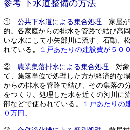
参考 下水道整備の方法
①
公共下水道による集合処理
家屋が
的。各家庭からの排水を管路で結び高
いな水にして小矢部川に流す。石動、
れている。
１戸あたりの建設費が５０
②
農業集落排水による集合処理
対象
て、集落単位で処理した方が経済的な
からの排水を管路で結び、その集落の
をつくり、処理した水を近くの河川に
部などで使われている。
１戸あたりの
０万円。