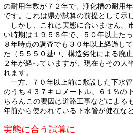
の耐用年数が７２年で、浄化槽の耐用
です。これは県が試算の前提として示
しかし、これは実態に合いません。市
い時期は１９５８年で、５０年以上た
８年時点の調査でも３０年以上経過し
た（５５５０基中、構造劣化による廃
２年が経っていますが、現在もその大
れます。
一方、７０年以上前に敷設した下水管
のうち４３７キロメートル、６１％の
ちろんこの要因は道路工事などによる
年前から使われている下水管が健在な
実態に合う試算に