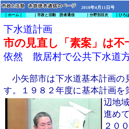
2010年4月11日号
｜ホーム｜
｜市政と活動 読者通信
｜分野別目次
｜ひろ
下水道計画
市の見直し「素案」は不
依然 散居村で公共下水道
小矢部市は下水道基本計画の
す。１９８２年度に基本計画を
辺地
進め
２０