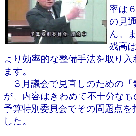
率は
の見
ん。
残高
より効率的な整備手法を取り入
ます。
３月議会で見直しのための「
が、内容はきわめて不十分なも
予算特別委員会でその問題点を
した。