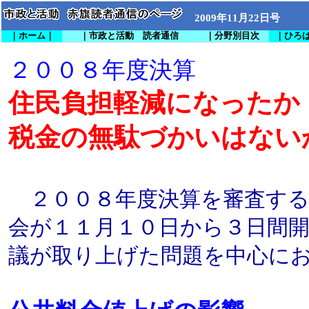
2009年11月22日号
｜ホーム｜
｜市政と活動 読者通信
｜分野別目次
｜ひろ
２００８年度決算
住民負担軽減になったか
税金の無駄づかいはない
２００８年度決算を審査する
会が１１月１０日から３日間
議が取り上げた問題を中心に