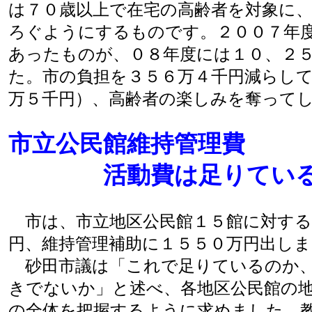
は７０歳以上で在宅の高齢者を対象に
ろぐようにするものです。２００７年
あったものが、０８年度には１０、２
た。市の負担を３５６万４千円減らして
万５千円）、高齢者の楽しみを奪って
市立公民館維持管理費
活動費は足りている
市は、市立地区公民館１５館に対する
円、維持管理補助に１５５０万円出し
砂田市議は「これで足りているのか、
きでないか」と述べ、各地区公民館の
の全体を把握するように求めました。