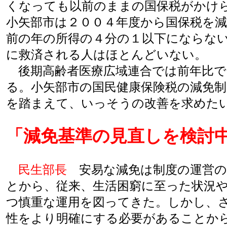
くなっても以前のままの国保税がかけ
小矢部市は２００４年度から国保税を
前の年の所得の４分の１以下にならな
に救済される人はほとんどいない。
後期高齢者医療広域連合では前年比で
る。小矢部市の国民健康保険税の減免
を踏まえて、いっそうの改善を求めた
「減免基準の見直しを検討
民生部長
安易な減免は制度の運営の
とから、従来、生活困窮に至った状況
つ慎重な運用を図ってきた。しかし、
性をより明確にする必要があることか