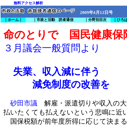
無料
アクセス解析
2009年4月12日号
｜ホーム｜
｜市政と活動 読者通信
｜分野別目次
｜ひろ
命のとりで 国民健康保
３月議会一般質問より
失業、収入減に伴う
減免制度の改善を
砂田市議
解雇・派遣切りや収入の大
払いたくても払えないという悲鳴に近
国保税額が前年度所得に応じて決まる