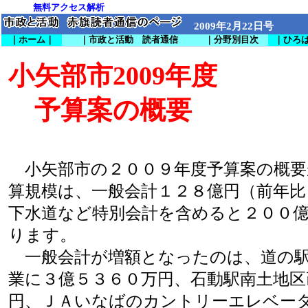
無料
アクセス解析
2009年2月22日号
｜ホーム｜
｜市政と活動 読者通信
｜分野別目次
｜ひろ
小矢部市2009年度
予算案の概要
小矢部市の２００９年度予算案の概要
算規模は、一般会計１２８億円（前年比
下水道など特別会計を含めると２００
ります。
一般会計が増額となったのは、道の駅
業に３億５３６０万円、石動駅南土地区
円、ＪＡいなばのカントリーエレベー