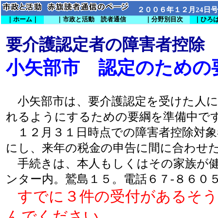
２００６年１２月24日号
｜ホーム｜
｜市政と活動 読者通信
｜分野別目次
｜ひろ
要介護認定者の障害者控除
小矢部市 認定のための
小矢部市は、要介護認定を受けた人に
れるようにするための要綱を準備中で
１２月３１日時点での障害者控除対象
にし、来年の税金の申告に間に合わせ
手続きは、本人もしくはその家族が健
ンター内。鷲島１５。電話６７-８６０
すでに３件の受付があるそう
んでください。