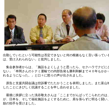
出勤していたという可能性は否定できないと何の根拠もなく言い張ってい
は、受け入れられない」と批判しました。
集会参加者からは、「施設をよくしようと思ったら、セクハラでクビに
ない」「串岡さんのトナミ運輸での内部告発も勝利和解まで４０年もかか
れるようになった。」と口々に怒りの声が出されました。
原告と支援共闘会議は控訴審でたたかうことを表明しました。また富山
したことにきびしく抗議することを申し合わせました。
最後に挨拶に立った浅谷敬太さんは「ここまでがんばってこられたのは
が、日本を、そして福祉施設をよくするために、肩を張らずに明るく闘い
励の拍手を受けました。