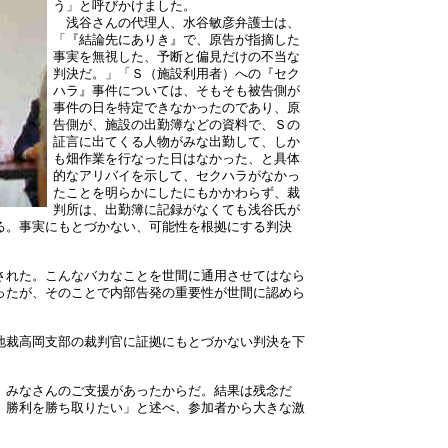
う」と呼びかけました。
浅谷さんの代理人、水谷敏彦弁護士は、
「『結論先にありき』で、原告が指摘した
事実を無視した、予断と偏見だけの不当な
判決だ。」「Ｓ（施設利用者）への『セク
ハラ』事件については、そもそも被告側が
事件の日を特定できなかったのであり、原
告側が、施設の出勤簿などの資料で、Ｓの
証言に出てくる人物がみな出勤して、しか
も畑作業を行なった日はなかった、と具体
的なアリバイを示して、セクハラがなかっ
たことを明らかにしたにもかかわらず、裁
判所は、出勤簿に記録がなくても浅谷氏が
る。事実にもとづかない、可能性を根拠にする判決
された。こんなバカなことを世間に通用させてはなら
ったが、そのことで内部告発の重要性が世間に認めら
地裁高岡支部の裁判官に証拠にもとづかない判決を下
、みなさんのご支援があったからだ。結果は残念だ
、勝利を勝ち取りたい」と述べ、参加者から大きな激