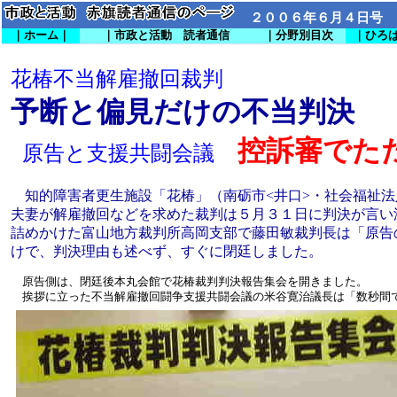
２００６年６月４日号
｜ホーム｜
｜市政と活動 読者通信
｜分野別目次
｜ひろ
花椿不当解雇撤回裁判
予断と偏見だけの不当判決
控訴審でた
原告と支援共闘会議
知的障害者更生施設「花椿」（南砺市<井口>・社会福祉法
夫妻が解雇撤回などを求めた裁判は５月３１日に判決が言い
詰めかけた富山地方裁判所高岡支部で藤田敏裁判長は「原告
けで、判決理由も述べず、すぐに閉廷しました。
原告側は、閉廷後本丸会館で花椿裁判判決報告集会を開きました。
挨拶に立った不当解雇撤回闘争支援共闘会議の米谷寛治議長は「数秒間