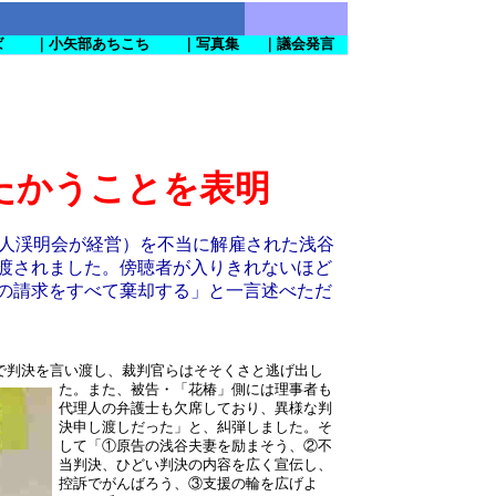
ば
｜小矢部あちこち
｜写真集
｜議会発言
たかうことを表明
人渓明会が経営）を不当に解雇された浅谷
渡されました。傍聴者が入りきれないほど
の請求をすべて棄却する」と一言述べただ
で判決を言い渡し、裁判官らはそそくさと逃げ出し
た。また、被告・「花椿」側には理事
者も
代理人の弁護士も欠席しており、異様な判
決申し渡しだった」と、糾弾しました。そ
して「①原告の浅谷夫妻を励まそう、②不
当判決、ひどい判決の内容を広く宣伝し、
控訴でがんばろう、③支援の輪を広げよ