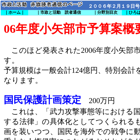
２００６年２月１９日号
｜ホーム｜
｜市政と活動 読者通信
｜分野別目次
｜ひろ
06年度小矢部市予算案概
このほど発表された2006年度小矢部
す。
予算規模は一般会計124億円、特別会計
なります。
国民保護計画策定
200万円
これは、「武力攻撃事態等における国
する法律」の具体化としてつくられる
画を装いつつ、国民を海外での戦争に