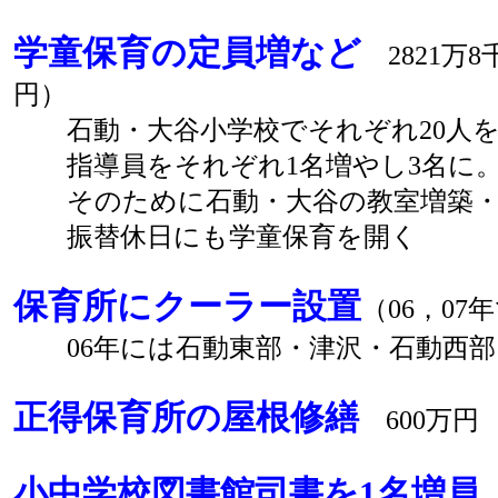
学童保育の定員増など
2821万8
円）
石動・大谷小学校でそれぞれ20人を
指導員をそれぞれ1名増やし3名に
そのために石動・大谷の教室増築・
振替休日にも学童保育を開く
保育所にクーラー設置
（06，07
06年には石動東部・津沢・石動西部
正得保育所の屋根修繕
600万円
小中学校図書館司書を1名増員