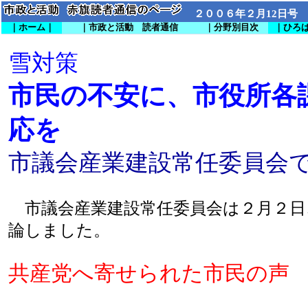
２００６年２月12日号
｜ホーム｜
｜市政と活動 読者通信
｜分野別目次
｜ひろ
雪対策
市民の不安に、市役所各
応を
市議会産業建設常任委員会
市議会産業建設常任委員会は２月２日
論しました。
共産党へ寄せられた市民の声