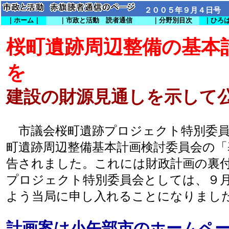
２００５年９月４日号
｜ホーム｜
｜市政と活動 読者通信
｜分野別目次
｜ひろ
桜町遺跡周辺整備の基本
を
建設の財源見通しを示して
市議会桜町遺跡プロジェクト特別委員
町遺跡周辺整備基本計画検討委員会の「
告されました。これには財政計画の裏
プロジェクト特別委員会としては、９
よう当局に申し入れることになりまし
計画案は小矢部市のホームペ