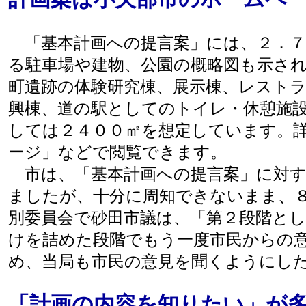
「基本計画への提言案」には、２．７
る駐車場や建物、公園の概略図も示さ
町遺跡の体験研究棟、展示棟、レスト
興棟、道の駅としてのトイレ・休憩施
しては２４００㎡を想定しています。
ージ」などで閲覧できます。
市は、「基本計画への提言案」に対す
ましたが、十分に周知できないまま、
別委員会で砂田市議は、「第２段階と
けを詰めた段階でもう一度市民からの
め、当局も市民の意見を聞くようにし
「計画の内容を知りたい」が