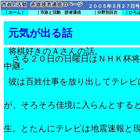
２００５年３月２７日号
｜ホーム｜
｜市政と活動 読者通信
｜分野別目次
｜ひろ
元気が出る話
将棋好きの
Ａ
さんの話。
さる２０日の日曜日は
ＮＨＫ
杯
中継。
彼は百姓仕事を放り出してテレビ
が、そろそろ佳境に入らんとする
生。とたんにテレビは地震速報と