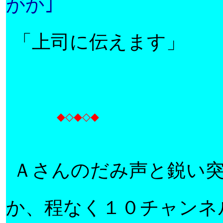
がか
｣
「上司に伝えます」
◆◇◆◇◆
Ａ
さんのだみ声と鋭い
か、程なく１０チャンネ