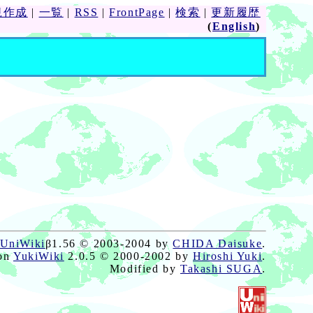
規作成
|
一覧
|
RSS
|
FrontPage
|
検索
|
更新履歴
(
English
)
UniWiki
β1.56 © 2003-2004 by
CHIDA Daisuke
.
on
YukiWiki
2.0.5 © 2000-2002 by
Hiroshi Yuki
.
Modified by
Takashi SUGA
.