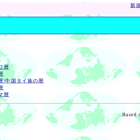
新
ャワ暦
暦
/タイ暦/中国タイ族の暦
暦
ルマ暦
Based 