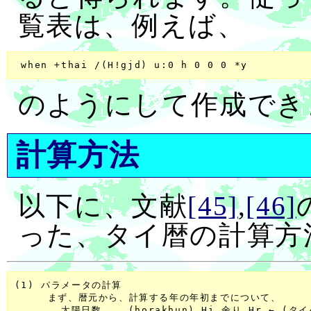
覧表は、例えば、
のようにして作成でき
計算方法
以下に、文献
[45]
,
[46]
った、タイ暦の計算方
(1) パラメータの計算

     まず、暦元から、計算する年の年初までについて、       
       太陽日数    (horakhun) Hi 余り Hr ← (タイ