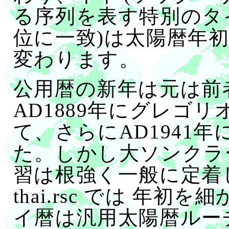
る序列を表す特別のタイ
位に一致)は太陽暦年
変わります。
公用暦の新年は元は前
AD1889年にグレゴリ
て、さらにAD1941
た。しかし大ソンクラ
習は根強く一般に定着
thai.rsc では 年
イ暦は汎用太陽暦ルー