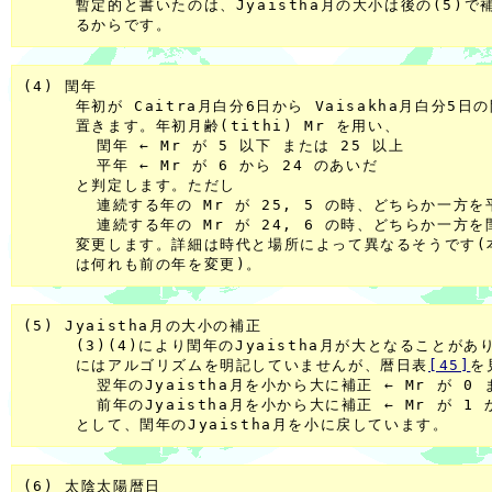
     暫定的と書いたのは、Jyaistha月の大小は後の(5)で
(4) 閏年

     年初が Caitra月白分6日から Vaisakha月白分5
     置きます。年初月齢(tithi) Mr を用い、

       閏年 ← Mr が 5 以下 または 25 以上

       平年 ← Mr が 6 から 24 のあいだ

     と判定します。ただし

       連続する年の Mr が 25, 5 の時、どちらか一方を
       連続する年の Mr が 24, 6 の時、どちらか一方を閏
     変更します。詳細は時代と場所によって異なるそうです(
(5) Jyaistha月の大小の補正

     (3)(4)により閏年のJyaistha月が大となることが
     にはアルゴリズムを明記していませんが、暦日表
[45]
を
       翌年のJyaistha月を小から大に補正 ← Mr が 0 
       前年のJyaistha月を小から大に補正 ← Mr が 1 
(6) 太陰太陽暦日
