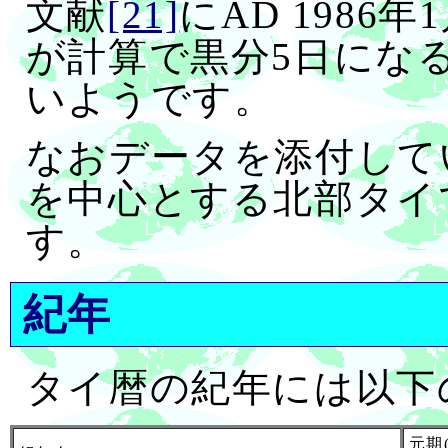
文献
[21]
にAD 1986
が計算で黒分5日にな
いようです。
なおデータを添付して
を中心とする北部タイでは
す。
紀年
タイ暦の紀年には以下
元期