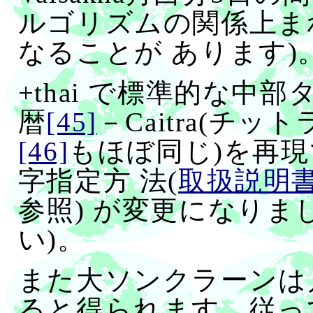
ルゴリズムの関係上まれに
なることが あります)
+thai で標準的な中
暦
[45]
－Caitra(チ
[46]
もほぼ同じ)を再現で
字指定方 法(
取扱説明
参照) が変更になり
い)。
また大ソンクラーンは月
ると得られます。従っ