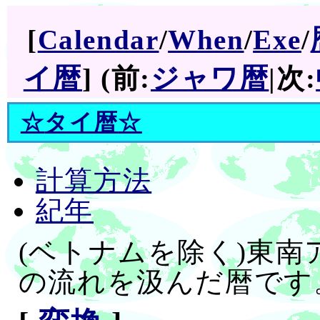
[
Calendar
/
When
/
Exe
/
イ暦
] (前:
ジャワ暦
|次:
☆
タイ暦
☆
計算方法
紀年
(ベトナムを除く)東
の流れを汲んだ暦です