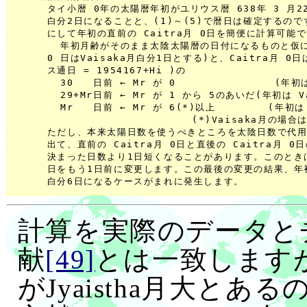
     タイ小暦 0年の太陽暦年初がユリウス暦 638年 3 月22日
     白分2日になることと、(1)～(5)で暦日は確定するので
     にして年初の直前の Caitra月 0日を簡便に計算可能で
       年初月齢がそのまま太陰太陽暦の日付になるものと仮に
     0 日はVaisaka月白分1日とする)と、Caitra月 0
     ス通日 = 1954167+Hi )の

       30   日前 ← Mr が 0               (年初
       29+Mr日前 ← Mr が 1 から 5のあいだ(年初は Va
       Mr   日前 ← Mr が 6(*)以上        (年初は 
                           (*)Vaisaka月の場合は
     ただし、本来太陽日数を使うべきところを太陰日数で代用
     出て、直前の Caitra月 0日と直後の Caitra月 0日
     決まった日数より1日短くなることがあります。このときは、
     日をもう1日前に変更します。この最後の変更の結果、年初が 
計算を実際のデータと
献
[49]
とは一致します
がJyaistha月大とある