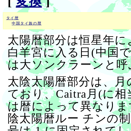
[
変換
]
タイ暦
中国タイ族の暦
太陽暦部分は恒星年に
白羊宮に入る日(中国
は大ソンクラーンと呼
太陰太陽暦部分は、月
ており、Caitra月(
は暦によって異なりま
陰太陽暦ルー チンの制限
号は 1 に固定されて