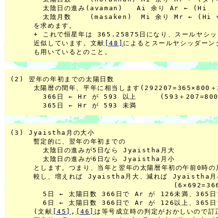
       太陰日の進み(avaman)   Ai 余り Ar ← (Hi    
       太陰月数    (masaken)  Mi 余り Mr ← (Hi + 
     を求めます。

     + これで恒星年は 365.25875日になり、スールヤシ
     近似しています。文献
[48]
によるとスールヤシッダーン
(2) 翌年の年初までの太陽日数

     太陽暦の閏年、平年に相当します(292207=365×800＋2
       366日 ← Hr が 593 以上     (593＋207=800
(3) Jyaistha月の大小

     暫定的に、翌年の年初までの

       太陰日の進みが5日なら Jyaistha月大

       太陰日の進みが6日なら Jyaistha月小

     とします。つまり、当年と翌年の太陽暦年初の午前0時の
     較し、増えれば Jyaistha月大、減れば Jyaistha月
                                   (6×692=36
       5日 ← 太陽日数 366日で Ar が 126未満、365日
       6日 ← 太陽日数 366日で Ar が 126以上、365日
     (文献
[45]
,
[46]
は等号成立時の判定がおかしいので訂正