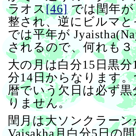
ラオス
[46]
では閏年が J
整され、逆にビルマと
では平年が Jyaistha
されるので、何れも３
大の月は白分15日黒分
分14日からなります。
暦でいう欠日は必ず黒
りません。
閏月は大ソンクラーンが 
Vaisakha月白分5日