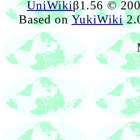
UniWiki
β1.56 © 20
Based on
YukiWiki
2.