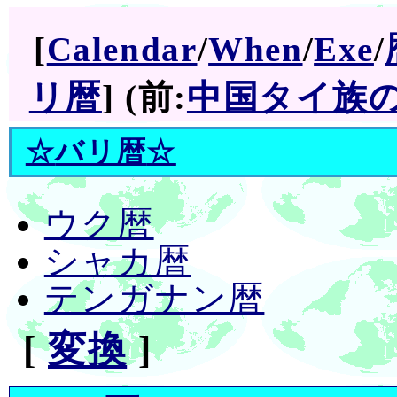
[
Calendar
/
When
/
Exe
/
リ暦
] (前:
中国タイ族
☆
バリ暦
☆
ウク暦
シャカ暦
テンガナン暦
[
変換
]