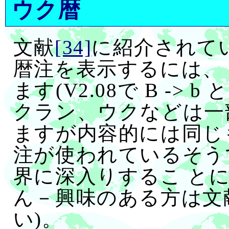
ウク暦
文献
[34]
に紹介されて
暦注を表示するには、 +
ます(V2.08で B ->
クラン、ウクなどは一
ますが内容的には同じ
注が使われているそう
界に深入りするこ と
ん－興味のある方は文
い)。