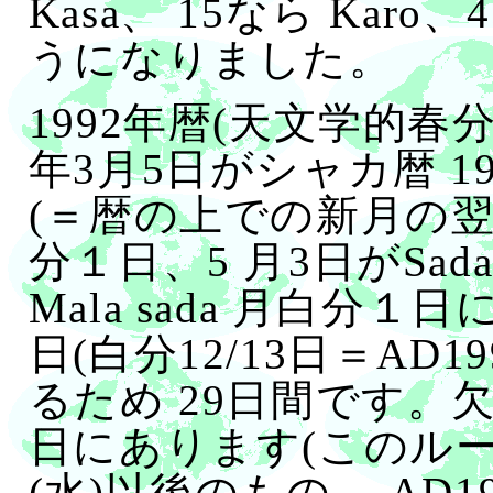
Kasa、 15なら Karo
うになりました。
1992年暦(天文学的春分
年3月5日がシャカ暦 191
(＝暦の上での新月の翌日)
分１日、5 月3日がSa
Mala sada 月白分１
日(白分12/13日＝AD1
るため 29日間です。
日にあります(このルール
(水)以後のもの、 AD19