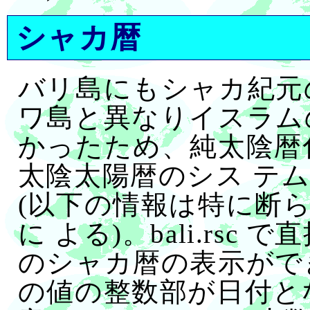
シャカ暦
バリ島にもシャカ紀元
ワ島と異なりイスラム
かったため、純太陰暦
太陰太陽暦のシス テ
(以下の情報は特に断
に よる)。bali.rs
のシャカ暦の表示ができ
の値の整数部が日付と