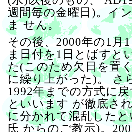
週間毎の金曜日)。イ
ま せん。
その後、2000年の1
ま日付を1日とばすと
た(このため欠日を置
に繰り上がった)。 さ
1992年までの方式に
といいます が徹底され
に分かれて混乱したと
氏 からのご教示)。2