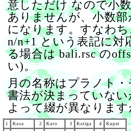
意しただけ なので小
ありませんが、小数部が
になります。すなわち、
n/n+1 という表記に
る場合は bali.rsc のo
い)。
月の名称はプラノト・
書法が決まっていない
よって綴が異なります
1
Kasa
2
Karo
3
Katiga
4
Kapat