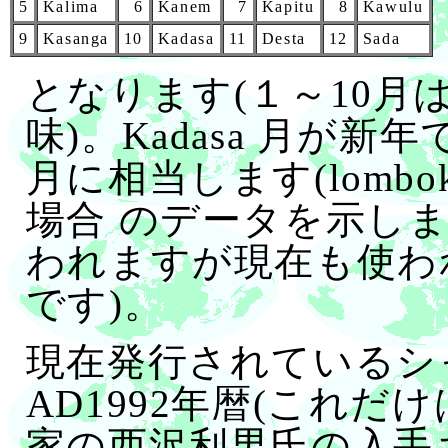
5
Kalima
6
Kanem
7
Kapitu
8
Kawulu
9
Kasanga
10
Kadasa
11
Desta
12
Sada
となります(１～10月
味)。Kadasa 月が新年
月に相当します(lombok.
場合 のデータを示し
われますが現在も使わ
です)。
現在発行されているシ
AD1992年暦(これだ
家の西沢利男氏の入手