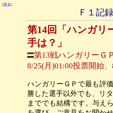
[
戻る
]
Ｆ１記録
第14回「ハンガリ
手は？」
第13戦ハンガリーＧ
8/25(月)01:00投票開始、
ハンガリーＧＰで最も評
勝した選手以外でも、リ
まででも結構です。与え
を選び、ご意見をお聞か