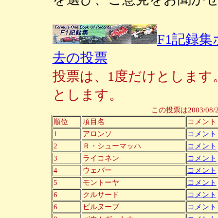
F1記録集
去の投票
投票は、1度だけとします
とします。
この投票は2003/08/
順位
項目名
コメント
1
アロンソ
コメント
2
Ｒ・シューマッハ
コメント
3
ライコネン
コメント
4
ウェバー
コメント
5
モントーヤ
コメント
6
クルサード
コメント
6
ビルヌーブ
コメント