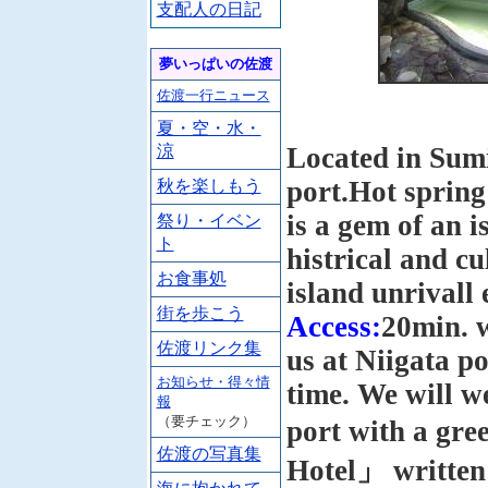
支配人の日記
夢いっぱいの佐渡
佐渡一行ニュース
夏・空・水・
涼
Located in Sumi
port.Hot spring
秋を楽しもう
is a gem of an i
祭り・イベン
ト
histrical and cu
お食事処
island unrivall 
街を歩こう
Access:
20min. w
佐渡リンク集
us at Niigata p
お知らせ・得々情
time. We will w
報
（要チェック）
port with a gre
佐渡の写真集
Hotel」 written 