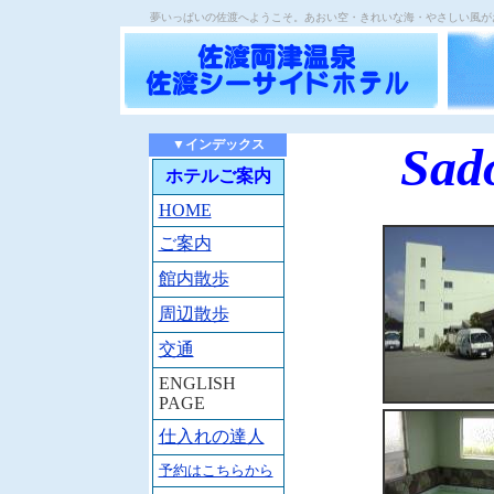
夢いっぱいの佐渡へようこそ。あおい空・きれいな海・やさしい風が
▼インデックス
Sado
ホテルご案内
HOME
ご案内
館内散歩
周辺散歩
交通
ENGLISH
PAGE
仕入れの達人
予約はこちらから