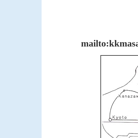
Sado S
TEL (
FAX (
mailto:kkmas