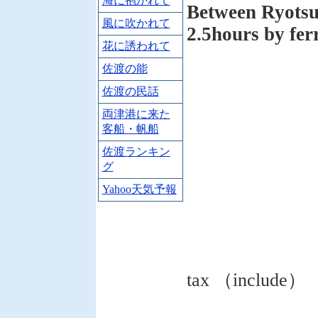
海に抱かれて
Between Ryotsu
風に吹かれて
2.5hours by fer
花に誘われて
佐渡の能
佐渡の民話
両津港に来た
客船・帆船
佐渡ランキン
グ
Yahoo天気予報
tax （include