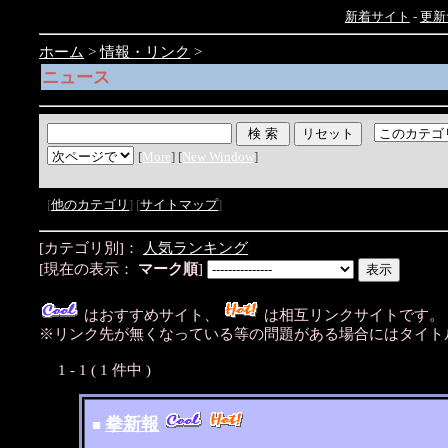
新着サイト
-
更新
ホーム
>
情報・リンク
>
ニュース
[
More
] [
New Window
]
[
他のカテゴリ
] [
サイトマップ
]
[カテゴリ別]：
人気ランキング
[現在の表示：
マーク順
]
はおすすめサイト、
は相互リンクサイトです
※リンク先が無くなっている等の問題がある場合にはタイトル
1 - 1 ( 1 件中 )
拳新報
■