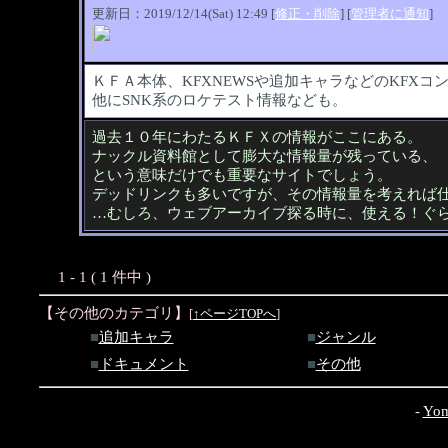
更新日：2019/12/14(Sat) 12:49 [
修正・削除
] [
管理者に通知
]
ＫＦＡ本体、KFXNEWSや追加キャラなどのKFXコ
他にSNK系のロケテスト情報なども。
過去１０年にわたるＫＦＸの情報がここにある。
ナックル資料館として膨大な情報量が残っている、
という意味だけでも重要なサイトでしょう。
デッドリンクも多いですが、その情報量を考えれば
…むしろ、ウェブアーカイブ探る時に、使える！ぐ
1 - 1 ( 1 件中 )
【その他のカテゴリ】
[
↑ページTOPへ
]
■
追加キャラ
■
ジャンル
■
ドキュメント
■
その他
-
Yom