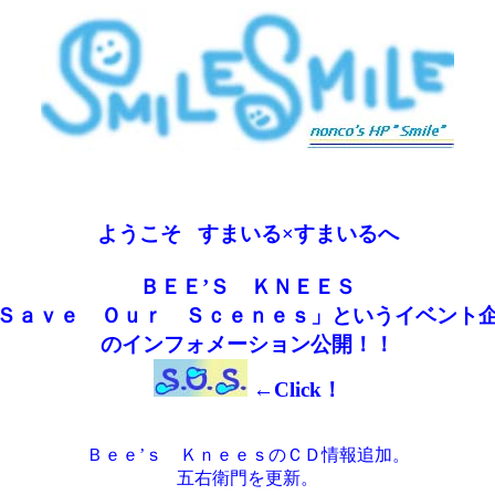
ようこそ
♪
すまいる×すまいるへ
ＢＥＥ’Ｓ ＫＮＥＥＳ
Ｓａｖｅ Ｏｕｒ Ｓｃｅｎｅｓ」というイベント
のインフォメーション公開！！
←Click！
Ｂｅｅ’ｓ ＫｎｅｅｓのＣＤ情報追加。
五右衛門を更新。