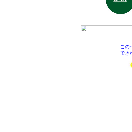
この
でき