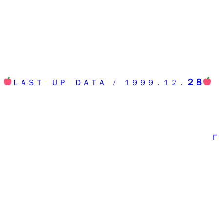
２８
ＬＡＳＴ ＵＰ ＤＡＴＡ / １９９９．１２．
「