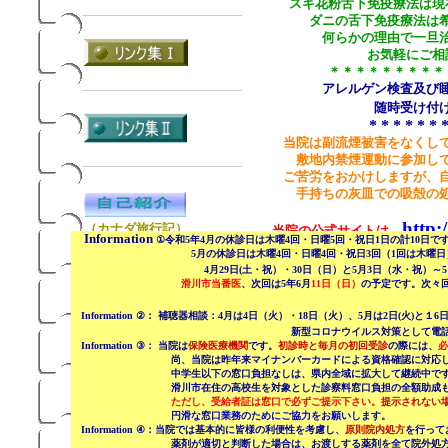
スギ花粉舌下免疫療法は
現
ダニの舌下免疫療法は
何らかの理由で一旦
お気軽にご相
＊＊＊＊＊＊＊＊＊
アレルゲン検査及び
随時受け付
* * * * * * 
当院は副流煙被害をなくし
敷地内禁煙運動に参加し
ご苦労をおかけしますが、
手持ちの灰皿での吸殻の
http:
（カナダ旅行記）
当院の公式サイトは
Information
①
令和5年4月の休診日は木曜4回・日曜5回・祝日1日の計10日で
5月の休診日は木曜4回・日曜4回・祝日3回（1回は木曜日）の
4月29日(土・祝）・30日（日）と5月3日（水・祝）～
滑川市当番医
、
次
回は5年6月
11日（日）
の予定です。
次々
Information ②： 補聴器相談：4月は
4日（火）・18日（火）、
5月は2日(火)と１
新型コロナウイルス対策として電話等による予約
Information ③： 当院は
保険医療機関
です。
初診時と毎月の初回受診
の際には、
必
尚、当院は昨年来マイナンバーカードによる資格確認に対応しており
中学生以下の窓口負担なしは、県内全域に拡大して継続中です
滑川市在住の高校生を対象とした診察料窓口負担の全額助成も引き
ただし、受給者証は窓口で必ずご提示下さい。
提示されない
円滑な窓口業務のためにご協力をお願いします。
Information ④：当院では基本的に皆様の利便性を考慮し、
原則院内処方
を行って
薬剤が適切と判断した場合は、お渡しする薬剤を全て院外処方に