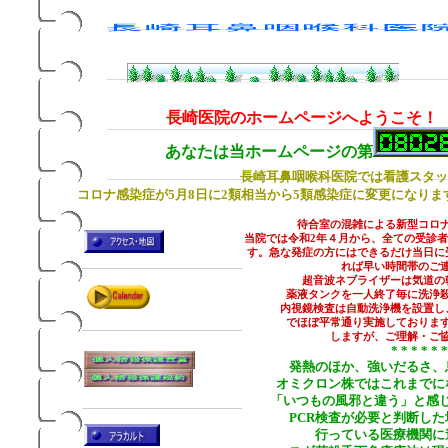
長崎医院のホームページへようこそ！
あなたは当ホームページの
第
長崎耳鼻咽喉科医院では看護スタッ
コロナ感染症が5月8日に2類相当から5類感染症に変更になり
待合室の混雑による新型コロ
当院では令和2年４月から、全ての受診
す。急な発症の方にはできるだけ当日に
れば早い時間帯のご
超音波ネブライザーは気道の
薬液タンクを一人終了毎に洗浄
内視鏡検査は自動洗浄機を設置し
でほぼ平常通り実施しておりま
しますが、ご理解・ご
* * * * * *
発熱のほか、強いだるさ、
オミクロン株ではこれまでに
「いつもの風邪と違う」と感
PCR検査が必要と判断し
行っている医療機関に