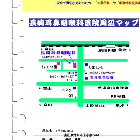
安全で適切な処方のため、
「お薬手帳」
や
「薬剤情報提供
所在地 ：〒936-0053
富山県滑川市上小泉278-1
院 長 ： 長崎 孝敏