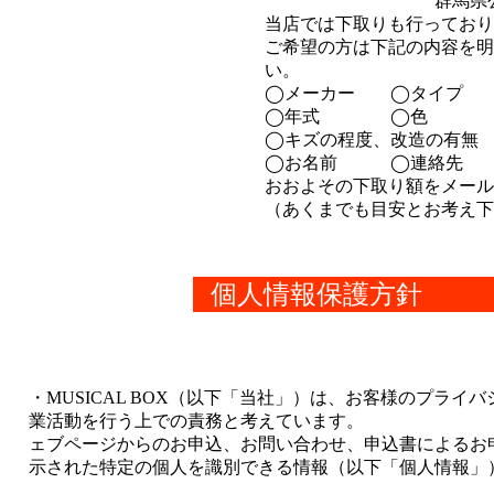
群馬県
当店では下取りも行っており
ご希望の方は下記の内容を明
い。
◯メーカー ◯タイプ
◯年式 ◯色
◯キズの程度、改造の有無
◯お名前 ◯連絡先
おおよその下取り額をメール
（あくまでも目安とお考え下
個人情報保護方針
・MUSICAL BOX
（以下「当社」）は、お客様のプライ
業活動を行う上での責務
ェブページからのお申込、お問い合わせ、申込書による
示された特定の個人を識別できる情報（以下「個人情報
・個