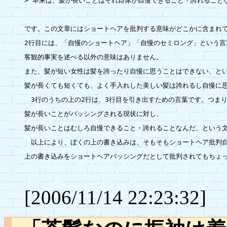
> 本来は、髪が長いことはそれ自体が自慢できること・誇れることな
です。この文章にはショートヘアを批判する意味がどこかに含まれて
2行目には、「自慢のショートヘア」「自慢のセミロング」という言
客観的事実を述べる以外の意味はありません。

また、髪が短い女性は髪を誇ったり自慢に思うことはできない、とい
髪が長くても短くても、よく手入れした美しい髪は誇れるし自慢に思
　3行のうちの上の2行は、3行目を引き出すための言葉です。つまり
髪が長いことがバッシングされる現状に対し、

髪が長いことはむしろ自慢できること・誇れることなんだ、という文
　以上により、ぼくの上の書き込みは、そもそもショートヘア批判自
上の書き込みをショートヘアバッシングだとして批判されてもちょっ
[2006/11/14 22:23:32]