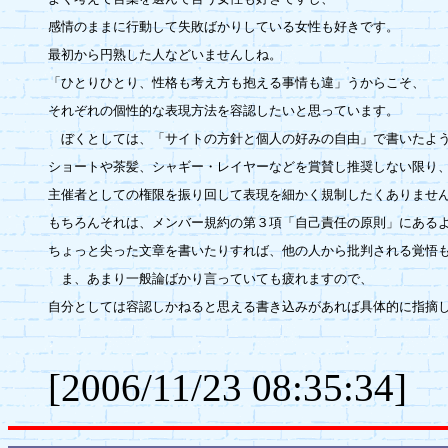
感情のままに行動して失敗ばかりしている女性も好きです。

最初から円熟した人などいませんしね。

「ひとりひとり、性格も考え方も抱える事情も違」うからこそ、

それぞれの個性的な表現方法を容認したいと思っています。

　ぼくとしては、「サイトの方針と個人の好みの自由」で書いたよう
ショートや茶髪、シャギー・レイヤーなどを賞賛し推奨しない限り、
主催者としての権限を振り回して表現を細かく規制したくありません
もちろんそれは、メンバー規約の第３項「自己責任の原則」にあるよ
ちょっと尖った文章を書いたりすれば、他の人から批判される覚悟も
　ま、あまり一般論ばかり言っていても疲れますので、

自分としては容認しかねると思える書き込みがあれば具体的に指摘し
[2006/11/23 08:35:34]