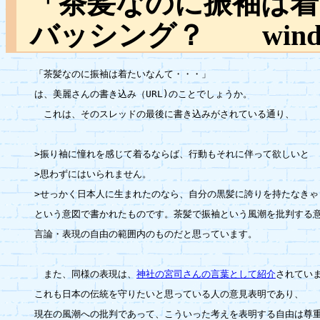
「茶髪なのに振袖は着
バッシング？ w
「茶髪なのに振袖は着たいなんて・・・」

は、美麗さんの書き込み（URL)のことでしょうか。

　これは、そのスレッドの最後に書き込みがされている通り、

>振り袖に憧れを感じて着るならば、行動もそれに伴って欲しいと

>思わずにはいられません。

>せっかく日本人に生まれたのなら、自分の黒髪に誇りを持たなきゃ！
という意図で書かれたものです。茶髪で振袖という風潮を批判する意
言論・表現の自由の範囲内のものだと思っています。

　また、同様の表現は、
神社の宮司さんの言葉として紹介
されていま
これも日本の伝統を守りたいと思っている人の意見表明であり、

現在の風潮への批判であって、こういった考えを表明する自由は尊重