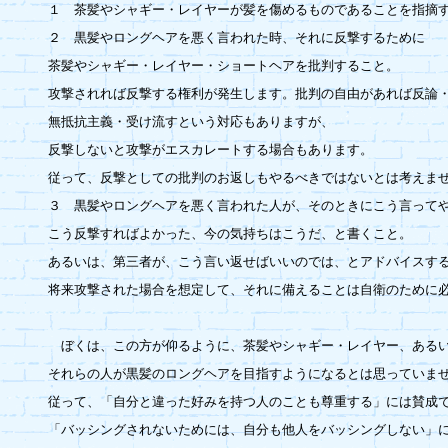
１　茶髪やシャギー・レイヤーが髪を傷めるものであることを指摘す
２　黒髪やロングヘアを悪く言われた時、それに反撃するために

茶髪やシャギー・レイヤー・ショートヘアを批判すること。

攻撃されれば反撃する権利が発生します。批判の自由があれば反論・
無抵抗主義・受け流すという対応もありますが、

反撃しないと攻撃がエスカレートする場合もあります。

従って、反撃としての批判のお返しもやるべきではないとは考えませ
３　黒髪やロングヘアを悪く言われた人が、そのときにこう言ってや
こう反撃すればよかった、今の気持ちはこうだ、と書くこと。

あるいは、第三者が、こう言い返せばいいのでは、とアドバイスする
将来攻撃された場合を想定して、それに備えることは自衛のために必
　ぼくは、この方が仰るように、茶髪やシャギー・レイヤー、あるい
それらの人が黒髪のロングヘアを目指すようになるとは思っていませ
従って、「自分と違った好みを持つ人のことも尊重する」には賛成で
「バッシングされないためには、自分も他人をバッシングしない」に