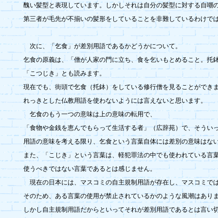
醜い髪型と表現しています。しかしそれは自分の髪型に対する自嘲の
第三者が毛先が不揃いの髪形をしていることを非難しているわけでは
　次に、「乞食」が差別用語であるかどうかについて。

乞食の原義は、「僧が人家の門に立ち、食を乞いもとめること。托鉢
「こつじき」とも読みます。

現在でも、街頭で乞食（托鉢）をしている修行僧を見ることができま
れっきとした仏教用語を使わないようには言えないと思います。

　乞食のもう一つの意味は上の意味の転用で、

「食物や金銭を恵んでもらって生活する者」（広辞苑）で、そういっ
用語の意味を考える限り、乞食という言葉自体には差別の意味はない
また、「こじき」という言葉は、軽犯罪法の中でも使われている言葉（
使うべきではない言葉であるとは感じません。

　現在の日本には、マスコミの自主規制用語が存在し、マスコミでは
そのため、ある言葉の使用が禁止されているかのような風潮はありま
しかし自主規制用語だからといってそれが差別用語であるとは言い切