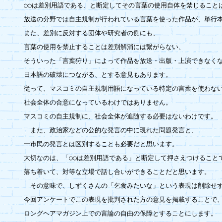
○○は差別用語である、と断定してその言葉の使用自体を禁じること
放送の分野では自主規制が行われている言葉を使った作品が、単行本
また、差別に反対する団体や研究者の側にも、

言葉の使用を禁止することは差別解消には繋がらない、

そういった「言葉狩り」によって作品を放送・出版・上演できなくな
日本語の破壊につながる、とする意見もあります。

従って、マスコミの自主規制用語になっている特定の言葉を使わない
社会全体の合意になっているわけではありません。

マスコミの自主規制に、社会全体が追随する必要はないわけです。

　また、政治家などの公的な発言の中に現れた問題発言と、

一市民の発言とは区別することも必要だと思います。

大切なのは、「○○は差別用語である」と断定して押さえつけることで
落ち着いて、対等な立場で話し合いができることだと思います。

　その意味で、しずくさんの「乞食みたいな」という表現は削除せず
今回アンケートでこの表現を批判された方の意見を掲載することで、
ロングヘアマガジン上での言論の自由の保障とすることにします。
