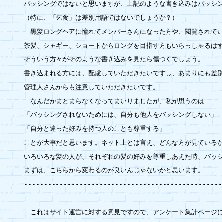
バッシングではないと思いますが、上記のような書き込みはバッシン
（特に、「乞食」は差別用語ではないでしょうか？）

　黒髪ロングヘアに憧れてメンバーさんになった方や、閲覧されてい
茶髪、シャギー、ショートからロングを目指す方もいらっしゃるはず
そういう方々がそのような書き込みを見たら傷つくでしょう。

書き込まれる方には、配慮していただきたいですし、あまりにも差別
管理人さんからも注意していただきたいです。

　なんだかまとまらなくなってまいりましたが、私が思うのは

「バッシングされないためには、自分も他人をバッシングしない」

「自分と違った好みを持つ人のことも尊重する」

ことが大事だと思います。ネット上とは言え、どんな方が見ているか
いろいろな髪の人が、それぞれの髪の好みを尊重しあえた時、バッシ
まずは、こちらから変わるのが良いんじゃないかと思います。

--------------------------------------------------
　これはサイト運営に対する意見ですので、アンケート集計ページに