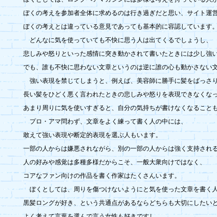
ぼくの考えを参加者全体に求めるのは行き過ぎだと思い、サイト運営
ぼくの考えとは違っている意見であっても基本的に容認しています。
　どんなに気を使っていても不快に思う人は出てくるでしょうし、

悲しみや怒りといった感情に突き動かされて書いたときには少し強い
でも、誰も不快に思わない文章というのは逆に誰の心も動かさない文
　強い表現を禁じてしまうと、例えば、美容師に勝手に髪をばっさり
長い髪をひどく悪く言われたときの悲しみや怒りを表現できなくなっ
あまり周りに気を使いすぎると、自分の気持ちが書けなくなることも
　プロ・アマ問わず、文章をよく練って書く人の中には、

敢えて強い表現や断定的表現を選ぶ人もいます。

一部の人からは嫌悪されながら、別の一部の人からは強く支持される
人の好みや感覚は多種多様だからこそ、一般大衆向けではなく、

コアなファン向けの作品を書く作家はたくさんいます。

　ぼくとしては、周りを傷つけないようにと気を使った文章を書く人
黒髪ロングが好き、という共通点があるならどちらも大切にしたいと
よく考えて言葉を選んで言う女性も好きですし、
