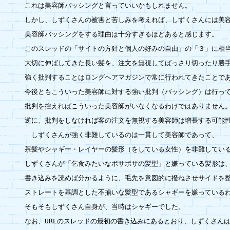
これは美容師バッシングと言っていいかもしれません。

しかし、しずくさんの被害と苦しみを考えれば、しずくさんには美容
美容師バッシングをする理由は十分すぎるほどあると感じます。

このスレッドの「サイトの方針と個人の好みの自由」の「３」に相当
大切に伸ばしてきた長い髪を、注文を無視してばっさり切ったり勝手
強く批判することはロングヘアマガジンで常に行われてきたことであ
今後ともこういった美容師に対する強い批判（バッシング）は行って
批判を控えればこういった美容師がいなくなるわけではありません。
逆に、批判をしなければ客の注文を無視する美容師は増長する可能性
　しずくさんが強く非難しているのは一貫して美容師であって、

茶髪やシャギー・レイヤーの髪形（をしている女性）を非難している
しずくさんが「乞食みたいなボサボサの髪型」と嫌っている髪形は、
書き込みを読めば分かるように、毛先を意図的に撥ねさせサイドを整
ストレートを基調とした不揃いな髪型であるシャギーを嫌っているわ
そもそもしずくさん自身が、当時はシャギーでした。

なお、URLのスレッドの最初の書き込みにあるとおり、しずくさんは