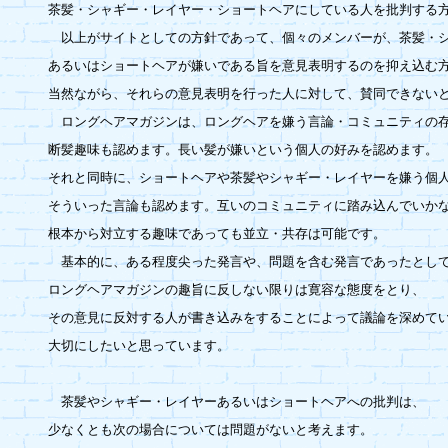
茶髪・シャギー・レイヤー・ショートヘアにしている人を批判する方
　以上がサイトとしての方針であって、個々のメンバーが、茶髪・シ
あるいはショートヘアが嫌いである旨を意見表明するのを抑え込む方
当然ながら、それらの意見表明を行った人に対して、賛同できないと
　ロングヘアマガジンは、ロングヘアを嫌う言論・コミュニティの存
断髪趣味も認めます。長い髪が嫌いという個人の好みを認めます。

それと同時に、ショートヘアや茶髪やシャギー・レイヤーを嫌う個人
そういった言論も認めます。互いのコミュニティに踏み込んでいかな
根本から対立する趣味であっても並立・共存は可能です。

　基本的に、ある程度尖った発言や、問題を含む発言であったとして
ロングヘアマガジンの趣旨に反しない限りは寛容な態度をとり、

その意見に反対する人が書き込みをすることによって議論を深めてい
大切にしたいと思っています。

　茶髪やシャギー・レイヤーあるいはショートヘアへの批判は、

少なくとも次の場合については問題がないと考えます。
