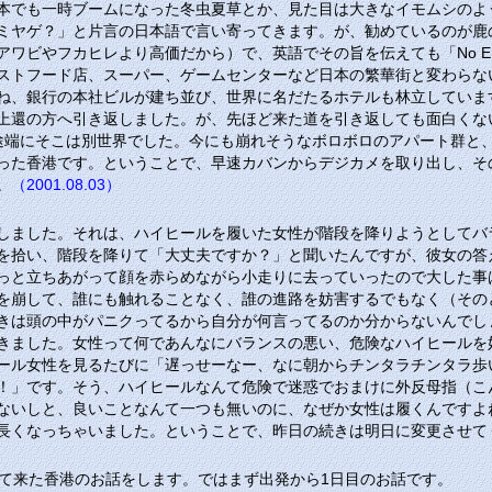
本でも一時ブームになった冬虫夏草とか、見た目は大きなイモムシのよ
ミヤゲ？」と片言の日本語で言い寄ってきます。が、勧めているのが鹿
アワビやフカヒレより高価だから）で、英語でその旨を伝えても
「No E
ストフード店、スーパー、ゲームセンターなど日本の繁華街と変わらな
ね、銀行の本社ビルが建ち並び、世界に名だたるホテルも林立していま
上還の方へ引き返しました。が、先ほど来た道を引き返しても面白くな
途端にそこは別世界でした。今にも崩れそうなボロボロのアパート群と
った香港です。ということで、早速カバンからデジカメを取り出し、そ
。
（2001.08.03）
しました。それは、ハイヒールを履いた女性が階段を降りようとしてバ
を拾い、階段を降りて「大丈夫ですか？」と聞いたんですが、彼女の答
っと立ちあがって顔を赤らめながら小走りに去っていったので大した事
を崩して、誰にも触れることなく、誰の進路を妨害するでもなく（その
きは頭の中がパニクってるから自分が何言ってるのか分からないんでし
きました。女性って何であんなにバランスの悪い、危険なハイヒールを
ール女性を見るたびに「遅っせーなー、なに朝からチンタラチンタラ歩
！」です。そう、ハイヒールなんて危険で迷惑でおまけに外反母指（こ
ないしと、良いことなんて一つも無いのに、なぜか女性は履くんですよ
長くなっちゃいました。ということで、昨日の続きは明日に変更させて
行って来た香港のお話をします。ではまず出発から1日目のお話です。