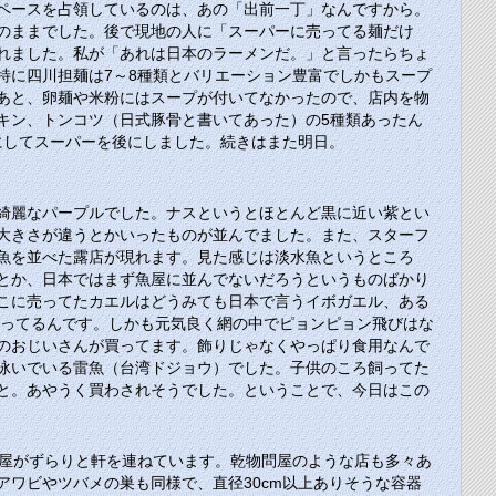
ペースを占領しているのは、あの「出前一丁」なんですから。
のままでした。後で現地の人に「スーパーに売ってる麺だけ
れました。私が「あれは日本のラーメンだ。」と言ったらちょ
特に四川担麺は7～8種類とバリエーション豊富でしかもスープ
あと、卵麺や米粉にはスープが付いてなかったので、店内を物
キン、トンコツ（日式豚骨と書いてあった）の5種類あったん
にしてスーパーを後にしました。続きはまた明日。
綺麗なパープルでした。ナスというとほとんど黒に近い紫とい
大きさが違うとかいったものが並んでました。また、スターフ
魚を並べた露店が現れます。見た感じは淡水魚というところ
とか、日本ではまず魚屋に並んでないだろうというものばかり
こに売ってたカエルはどうみても日本で言うイボガエル、ある
入ってるんです。しかも元気良く網の中でピョンピョン飛びはな
のおじいさんが買ってます。飾りじゃなくやっぱり食用なんで
泳いでいる雷魚（台湾ドジョウ）でした。子供のころ飼ってた
と。あやうく買わされそうでした。ということで、今日はこの
物屋がずらりと軒を連ねています。乾物問屋のような店も多々あ
アワビやツバメの巣も同様で、直径
30cm
以上ありそうな容器