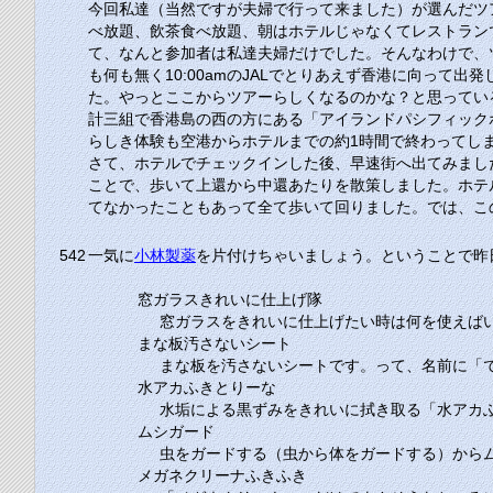
今回私達（当然ですが夫婦で行って来ました）が選んだツ
べ放題、飲茶食べ放題、朝はホテルじゃなくてレストラン
て、なんと参加者は私達夫婦だけでした。そんなわけで、
も何も無く
10:00am
の
JAL
でとりあえず香港に向って出発
た。やっとここからツアーらしくなるのかな？と思ってい
計三組で香港島の西の方にある「アイランドパシフィック
らしき体験も空港からホテルまでの約1時間で終わってし
さて、ホテルでチェックインした後、早速街へ出てみまし
ことで、歩いて上還から中還あたりを散策しました。ホテ
てなかったこともあって全て歩いて回りました。では、こ
542
一気に
小林製薬
を片付けちゃいましょう。ということで昨
窓ガラスきれいに仕上げ隊
窓ガラスをきれいに仕上げたい時は何を使えば
まな板汚さないシート
まな板を汚さないシートです。って、名前に「
水アカふきとりーな
水垢による黒ずみをきれいに拭き取る「水アカふ
ムシガード
虫をガードする（虫から体をガードする）から
メガネクリーナふきふき