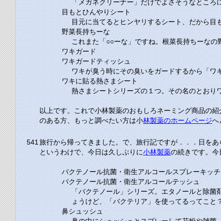
「メガネクリーナー」だけでよさそうなところ
目もとひんやりシート
目元に当てるとヒンヤリするシート、だから目
野菜長持ちーな
これまた「○○ーな」ですね。根菜長持ちーなの
ワキガード
ワキガードティッシュ
ワキが臭う時にその臭いをガードするから「ワ
ワキに貼る熱さまシート
熱さまシートシリーズの１つ。その名のとおり
以上です。これで小林製薬のおもしろネーミング商品の紹
のある方、もっと調べたい方は小
林製薬のホームページ
へ
541
旅行から帰ってきました。で、旅行記ですが．．．日をあ
というわけで、今日は久しぶりに
小林製薬
の続きです。今
バクテノール抗菌・衛生アルコールスプレーキッチ
バクテノール抗菌・衛生アルコールテッシュ
「バクテノール」シリーズ。エタノールと除菌
ょうけど、「バクテリア」を使ってるってこと
鼻シュッシュ