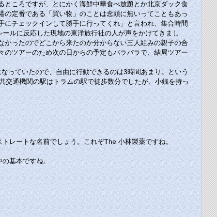
るところですが、とにかく海鮮中華食べ放題とか北京ダック食
港の定番である「買い物」のことは念頭に無いってこともあっ
手にチェックインして勝手に行ってくれ」と言われ、集合時間
シールに反応した現地の東洋旅行社の人が声をかけてきまし
なかったのでどこから来たのか分からない三人組みの親子の合
々のツアーのため次の日からの予定もバラバラで、結局ツアー
になっていたので、自由に行動できるのは3時間あまり。という
公共交通機関の駅はトラムの駅で徒歩数分でしたが、小銭を持っ
ストレートな名前でしょう。これぞ
The
小林製薬ですね。
中の基本ですね。