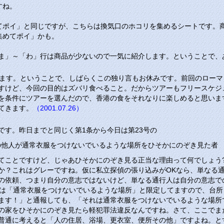
すね。
てポイ」と同じですが、こちらは換気口のホコリを集めるシートです。
集めてポイ」かも。
ま」
～
「わ」
行は商品が少ないので一気に紹介します。ということで、
きます。ということで、しばらくこの独り言もお休みです。前回のロー
すけど、今回の目的はズバリ食べること。だからツアーもフリースケジュ
を条件にツアーを選んだので、香港の食をそれなりに楽しめると思いま
てきます。
（2001.07.26）
です。昨日までと同じく第1条から今日は第23号の
の他人が通常衣服をつけないでいるような場所をひそかにのぞき見た者
てことですけど、じゃあひそかにのぞき見る正当な理由って何でしょう
か？これはグレーですね。仮に私立探偵の張り込みがOKなら、単なる
の依頼、つまり自分の意志ではないけど、単なる通行人は自分の意志で
号は「通常衣服をつけないでいるような場所」と限定してますので、台
ます！」と通報しても、「それは通常衣服をつけないでいるような場所
の家をひそかにのぞき見たら軽犯罪法違反なんですね。さて、ここでま
普通に考えると「人の住居、浴場、更衣室、便所その他」ですよね。と