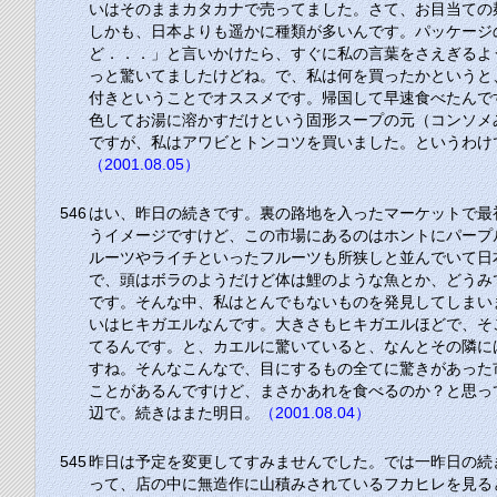
いはそのままカタカナで売ってました。さて、お目当ての
しかも、日本よりも遥かに種類が多いんです。パッケージ
ど．．．」と言いかけたら、すぐに私の言葉をさえぎるよ
っと驚いてましたけどね。で、私は何を買ったかというと
付きということでオススメです。帰国して早速食べたんで
色してお湯に溶かすだけという固形スープの元（コンソメ
ですが、私はアワビとトンコツを買いました。というわけ
（2001.08.05）
546
はい、昨日の続きです。裏の路地を入ったマーケットで最
うイメージですけど、この市場にあるのはホントにパープ
ルーツやライチといったフルーツも所狭しと並んでいて日
で、頭はボラのようだけど体は鯉のような魚とか、どうみ
です。そんな中、私はとんでもないものを発見してしまい
いはヒキガエルなんです。大きさもヒキガエルほどで、そ
てるんです。と、カエルに驚いていると、なんとその隣に
すね。そんなこんなで、目にするもの全てに驚きがあった
ことがあるんですけど、まさかあれを食べるのか？と思っ
辺で。続きはまた明日。
（2001.08.04）
545
昨日は予定を変更してすみませんでした。では一昨日の続
って、店の中に無造作に山積みされているフカヒレを見る