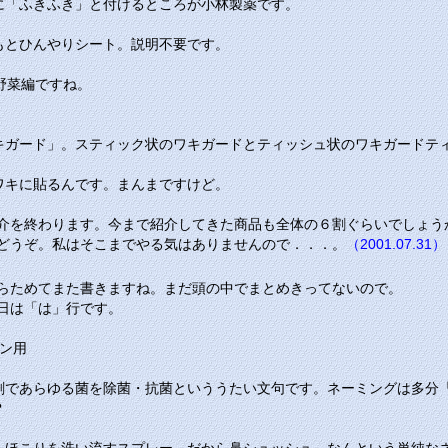
に「ふきふき」と付けるところが小林製薬です。
もとひんやりシート。説明不要です。
野菜編ですね。
キガード」。スティック状のワキガードとティッシュ状のワキガードテ
ワキに貼るんです。まんまですけど。
介を終わります。今まで紹介してきた商品も全体の６割ぐらいでしょう
どうぞ。私はそこまでやる気はありませんので．．．。
（2001.07.31）
らためてまた書きますね。まだ頭の中でまとめきってないので。
日は
「は」
行です。
ン用
剤であらゆる菌を除菌・抗菌といううたい文句です。ネーミングは多分
？