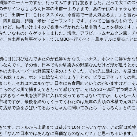
麺類のコーナーですが、行ってみてまずは驚きました。だって大半のス
のデザインももちろん日本の出前一丁のままで、あの子供のキャラもそ
うに「出前一丁、これオススメね。今香港で一番人気あるよ。」と言わ
、四川担麺、卵麺、米粉（ビーフン？）です。すべてご当地のもので、
すけど、結構いけますので香港へ行かれたら是非買うことを勧めます。
みたいなもの）をゲットしました。海老、アワビ、トムヤムクン風、チ
で、お土産も無事ゲットして
JUMBO
へ行くべく一旦ホテルに戻ること
初に目に飛び込んできたのが色鮮やかな長～いナス。ホントに鮮やかな
ルなんです。その他、日本でもお馴染みの野菜なんだけど形が違うとか
本の大手スーパーの野菜売り場のようでした。その先に進むと、今度は
ても鯰（まあ、ホントに鯰なんでしょう）とか、ピラニアそっくりの魚
ました。それはカエルです。日本にも食用蛙というのがいますけど、そ
こらのどぶ川で捕まえてきたって感じです。それが20～30匹ずつ網に
は大きなイモ虫を洗面器に入れて売ってるではないですか。しかも一人
市場ですが、最後を締めくくってくれたのは魚屋の店頭の水槽で元気に
て店頭で魚をさばいてるおっちゃんに聞いてみたら「もちろん」とのこ
きです。ホテルから上還までは徒歩で10分ぐらいですが、この間は乾
と「なんで日本ではあんなに高価なものなんだ？」と思っちゃいます。