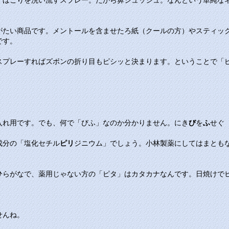
、ほこりを洗い流すスプレー。だから鼻シュッシュ。なんという単純な
がたい商品です。メントールを含ませたろ紙（クールの方）やスティッ
です。
スプレーすればズボンの折り目もピシッと決まります。ということで「
入れ用です。でも、何で「びふ」なのか分かりません。にき
び
を
ふ
せぐ
成分の「塩化セチル
ピリ
ジニウム」でしょう。小林製薬にしてはまとも
ひらがなで、薬用じゃない方の「ピタ」はカタカナなんです。日焼けで
せんね。