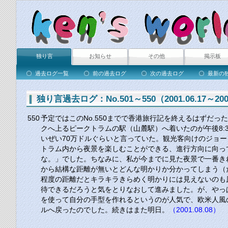
独り言
お知らせ
その他
掲示板
過去ログ一覧
前の過去ログ
次の過去ログ
最新の
独り言過去ログ：No.501～550（2001.06.17～2001
550
予定ではこの
No.550
までで香港旅行記を終えるはずだった
クへ上るピークトラムの駅（山麓駅）へ着いたのが午後
8:
いぜい70万ドルぐらいと言っていた。観光客向けのジョ
トラム内から夜景を楽しむことができる、進行方向に向っ
な。」でした。ちなみに、私が今までに見た夜景で一番き
から結構な距離が無いとどんな明かりか分かってしまう（
程度の距離だとキラキラきらめく明かりには見えないのも
待できるだろうと気をとりなおして進みました。が、やっ
を使って自分の手型を作れるというのが人気で、欧米人風
ルへ戻ったのでした。続きはまた明日。
（2001.08.08）