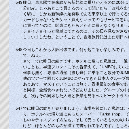
549
昨日、東京駅で在来線から新幹線に乗りかえるのに20分
分のみ。じゃあどこで買えるの？って聞いたら「改札を出
く駅に、しかも新幹線の始発駅である東京駅まで行ってる
カードじゃないとチケット買えないってのもサービス悪い
に買ってたのに、関東にきたらとたんに買えなくなりまし
チョイチョイっと簡単にできるのに。その辺を見なおさな
しまいましたね。ということで、香港旅行記はまた明日へ
548
今日もこれから大阪出張です。何が起こるか楽しみです。
て、ねえ。
さて、では昨日の続きです。ホテルに戻った私達は、一通
いことも。早速フロントにその旨伝えて、
JUMBO
に向い
何事も無く、専用の通船（渡し舟）に乗ること数分で
JUM
他のツアーで同じく
JUMBO
にやってきた日本人グループ
あまあで、マズイということは無く、香港最初の食事であ
と同様、全然食べきれないほどありました。グループの中
え、次はその同席した人達と夜景を見るべくピークトラム
547
では昨日の続きと参りましょう。市場を後にした私達は、
り、ホテルへの帰り道にあったスーパー
「Parkn shop」
（
ものやディスプレイ方法も、そして売っているものの彩り
けど、ほとんどのものが漢字で書かれてるんです。もちろ