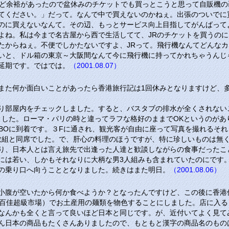
ほど余裕があったので盆休みのチケットでも買っとこうと思って自販機
てください。」だって。なんで中で買えないのかねぇ。出張のついでに
のに買えないなんて。その辺、もっとサービス向上目指してがんばってよ
よね。私は今まで名古屋から西で生活してて、JRのチケットを買うの
たからねぇ。不便でしかたないですよ、JRって。飛行機なんてどんな
いと、ドル箱の東京～大阪間なんて今に飛行機に持ってかれちゃうんじ
延期です。ではでは。
（2001.08.07）
また何か面白いことがあったら香港旅行記は1回休みとなりますけど、
り部屋内をチェックしました。すると、バスタブの排水が全くされない
ました。ローマ・パリの時と違ってラフな格好のままでOKというのがあ
BO
に到着です。３Fに通され、観光客が自由に座って写真を撮れるそ
数組と同席でした。で、肝心の料理のほうですが、特に珍しいものは無
り、日本人とは言え旅先で出逢った人達と歓談しながらの食事だったこ
には若い、しかもそれなりに大柄な男3人組みも含まれていたのにです
の乗り口へ向うこととなりました。続きはまた明日。
（2001.08.06）
小腹が空いたから何か食べようか？となったんですけど、この後に香港
百佳超級市場）でお土産用の麺類を物色することにしました。店に入る
なんかも全くと言って良いほど日本と同じです。が、近付いてよく見て
ん日本の商品もたくさんありましたので、もともと漢字の商品名のもの