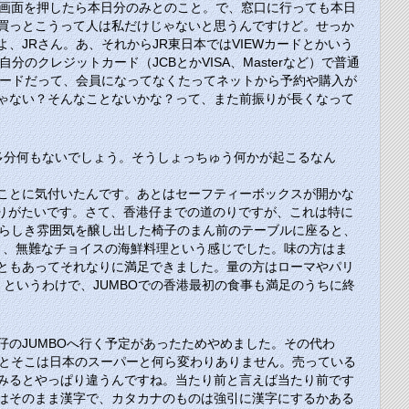
の画面を押したら本日分のみとのこと。で、窓口に行っても本日
買っとこうって人は私だけじゃないと思うんですけど。せっか
、JRさん。あ、それからJR東日本では
VIEW
カードとかいう
に自分のクレジットカード
（JCB
とか
VISA
、
Master
など）で普通
カードだって、会員になってなくたってネットから予約や購入が
ゃない？そんなことないかな？って、また前振りが長くなって
多分何もないでしょう。そうしょっちゅう何かが起こるなん
ことに気付いたんです。あとはセーフティーボックスが開かな
りがたいです。さて、香港仔までの道のりですが、これは特に
れらしき雰囲気を醸し出した椅子のまん前のテーブルに座ると、
く、無難なチョイスの海鮮料理という感じでした。味の方はま
ともあってそれなりに満足できました。量の方はローマやパリ
。というわけで、
JUMBO
での香港最初の食事も満足のうちに終
仔の
JUMBO
へ行く予定があったためやめました。その代わ
とそこは日本のスーパーと何ら変わりありません。売っている
みるとやっぱり違うんですね。当たり前と言えば当たり前です
はそのまま漢字で、カタカナのものは強引に漢字にするかある