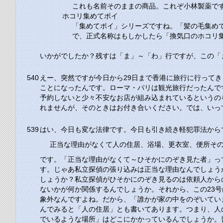
これも名前そのままの商品。これぞ小林製薬で
ホコリ集めてポイ
「集めてポイ」シリーズですね。「髪の毛集め
で、正式名称はもしかしたら「換気口のホコリ
いかがでしたか？残すは
「ま」
～
「わ」
行ですが、この
「
540
えー、突然ですが今日から29日まで香港に旅行に行って
ことになったんです。ローマ・パリは観光旅行だったんで
予約しないと少々不安なお店が組み込まれているというの
れませんが、そのときはお付き合いください。では、いっ
539
はい、今日も変な法律です。今日も引き続き軽犯罪法から
正当な理由がなくて人の住居、浴場、更衣室、便所そ
です。「正当な理由がなくて～ひそかにのぞき見た者」っ
す。じゃあ私立探偵の張り込みは正当な理由なんでしょう
しょうか？私立探偵がひそかにのぞき見るのは依頼人から
ないかが何か関係するんでしょうか。それから、この23
象外なんですよね。だから、「誰かが家の中をのぞいてい
んでみると「人の住居」とも書いてあります。つまり、人
でいるような場所」はどこにかかっているんでしょうか。