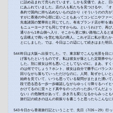
に詰め込まれて売られています。しかも安価で。あと、日
にあふれていました。店の人も私たちを見つけるや、「オ
条約で国内に持ち込めないものばかり（そういうのの方が
すがに香港の中心部に近いこともあってコンビニやファー
先進諸国の繁華街と同じでした。有名ブランド店が軒を連
もニューヨークでも同じですからね。というわけで、再び
通りから1本山側へ入り、そこから更に狭い路地に入ると
な店構えで商いを営む地元の商人。これぞ正に私が見たか
とにしました。では、今日はこの辺にして続きはまた明日
544
昨日は大阪へ出張でした。で、東京駅でこんな光景を目に
げ落ちたというものです。私は彼女が落とした定期券やら
した。別に彼女は何も悪いことしてないのに。まあ、すく
のは何ででしょう？ホント、彼女は自分で勝手にバランス
回りながら落ちていっただけなのに。人間、恥ずかしいと
始終を見ていて、いつも思っている疑問がまたまた湧いて
段で恐る恐る一歩一歩確認しながらゆっくり降りるハイヒ
かけてるのに堂々とド真中をのったのった歩いてんだよっ
ない）の危険性があって、歩き方も変になるからみっとも
旅行記の続きのほんの前振りを書こうと思ったらこんなに
543
今日から香港旅行記ということで、先日（7/26～29）