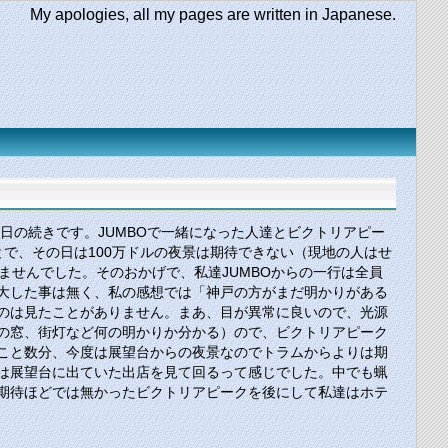
My apologies, all my pages are written in Japanese.
日の続きです。
JUMBO
で一緒になった人達とビクトリアピー
とで、その日は
100
万ドルの夜景は期待できない（現地の人はせ
いませんでした。そのおかげで、私達
JUMBO
からの一行は全員
大した事は無く、私の感想では「神戸の方がまだ明かりがある
のは見たことがありません。まあ、目が異常に良いので、光源
の窓、街灯など何の明かりか分かる）ので、ビクトリアピーク
こと数分、今度は展望台からの夜景なのでトラムからよりは期
は展望台に出ていた出店を見て回るって感じでした。中でも蝋
期待ほどでは無かったビクトリアピークを後にして私達はホテ