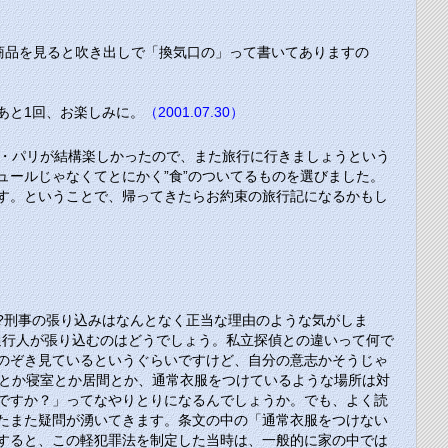
商品を見ると吹き出しで「換気口の」って書いてありますの
あと1回、お楽しみに。
（2001.07.30）
マ・パリが結構楽しかったので、また旅行に行きましょうという
ールじゃなくてとにかく”食”のついてるものを選びました。
す。ということで、帰ってきたらお約束の旅行記になるかもし
?刑事の張り込みはなんとなく正当な理由のような気がしま
通行人が張り込むのはどうでしょう。私立探偵との違いって何で
のぞき見ているというぐらいですけど、自分の意志かそうじゃ
所とか寝室とか居間とか、通常衣服をつけているような場所は対
ですか？」ってなやりとりになるんでしょうか。でも、よく読
たまた疑問が湧いてきます。条文の中の「通常衣服をつけない
すると、この軽犯罪法を制定した当時は、一般的に家の中では