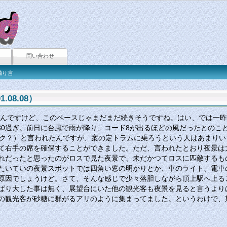
問い合わせ
独り言
.08.08）
んですけど、このペースじゃまだまだ続きそうですね。はい、では一昨
30
過ぎ。前日に台風で雨が降り、コード8が出るほどの風だったとのこ
ーク？）と言われたんですが、案の定トラムに乗ろうという人はあまり
て右手の席を確保することができました。ただ、言われたとおり夜景は
れだったと思ったのがロスで見た夜景で、未だかつてロスに匹敵するも
たいていの夜景スポットでは四角い窓の明かりとか、車のライト、電車
原因でしょうけど。さて、そんな感じで少々落胆しながら頂上駅へ上る
ぱり大した事は無く、展望台にいた他の観光客も夜景を見ると言うより
の観光客が砂糖に群がるアリのように集まってました。というわけで、