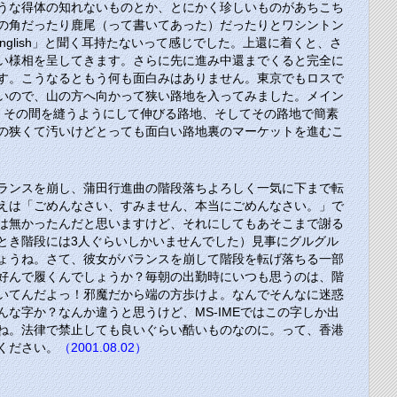
うな得体の知れないものとか、とにかく珍しいものがあちこち
の角だったり鹿尾（って書いてあった）だったりとワシントン
nglish」
と聞く耳持たないって感じでした。上還に着くと、さ
い様相を呈してきます。さらに先に進み中還までくると完全に
す。こうなるともう何も面白みはありません。東京でもロスで
いので、山の方へ向かって狭い路地を入ってみました。メイン
、その間を縫うようにして伸びる路地、そしてその路地で簡素
の狭くて汚いけどとっても面白い路地裏のマーケットを進むこ
ランスを崩し、蒲田行進曲の階段落ちよろしく一気に下まで転
えは「ごめんなさい、すみません、本当にごめんなさい。」で
は無かったんだと思いますけど、それにしてもあそこまで謝る
とき階段には3人ぐらいしかいませんでした）見事にグルグル
ょうね。さて、彼女がバランスを崩して階段を転げ落ちる一部
好んで履くんでしょうか？毎朝の出勤時にいつも思うのは、階
いてんだよっ！邪魔だから端の方歩けよ。なんでそんなに迷惑
んな字か？なんか違うと思うけど、
MS-IME
ではこの字しか出
ね。法律で禁止しても良いぐらい酷いものなのに。って、香港
ください。
（2001.08.02）