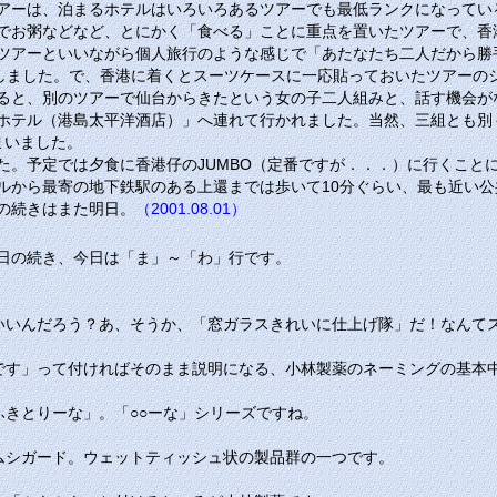
アーは、泊まるホテルはいろいろあるツアーでも最低ランクになってい
でお粥などなど、とにかく「食べる」ことに重点を置いたツアーで、香
ツアーといいながら個人旅行のような感じで「あたなたち二人だから勝
しました。で、香港に着くとスーツケースに一応貼っておいたツアーの
ると、別のツアーで仙台からきたという女の子二人組みと、話す機会が
ホテル（港島太平洋酒店）」へ連れて行かれました。当然、三組とも別
まいました。
た。予定では夕食に香港仔の
JUMBO
（定番ですが．．．）に行くこと
ルから最寄の地下鉄駅のある上還までは歩いて10分ぐらい、最も近い
の続きはまた明日。
（2001.08.01）
日の続き、今日は
「ま」
～
「わ」
行です。
いいんだろう？あ、そうか、「窓ガラスきれいに仕上げ隊」だ！なんて
です」って付ければそのまま説明になる、小林製薬のネーミングの基本
きとりーな」。「○○ーな」シリーズですね。
ムシガード。ウェットティッシュ状の製品群の一つです。