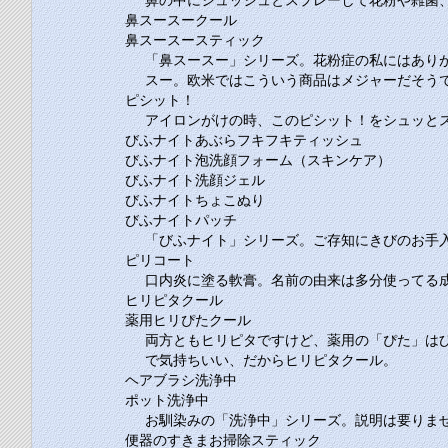
鼻の中にシュッシュとスプレーして花粉や雑菌
鼻スースークール
鼻スースースティック
「鼻スースー」シリーズ。花粉症の私にはあり
スー。欧米ではこういう商品はメジャーだそう
ピシット！
アイロンがけの時、このピシット！をシュッと
びふナイトあぶらフキフキティッシュ
びふナイト泡洗顔フォーム（スキンケア）
びふナイト洗顔ジェル
びふナイトちょこぬり
びふナイトパッチ
「びふナイト」シリーズ。ご存知にきびのお手
ピリコート
口内炎に塗る軟膏。名前の由来は多分使ってる
ヒリピタクール
薬用ヒリぴたクール
両方ともヒリピタですけど、薬用の「ぴた」は
で気持ちいい、だからヒリピタクール。
ヘアブラシ洗浄中
ポット洗浄中
お馴染みの「洗浄中」シリーズ。説明は要りま
便器のすきまお掃除スティック