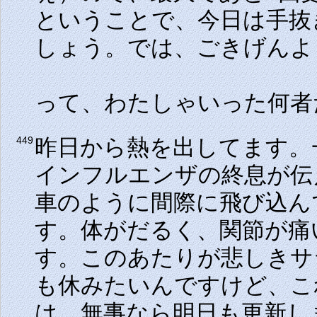
ということで、今日は手抜
しょう。では、ごきげんよ
って、わたしゃいった何者だ(
昨日から熱を出してます。
449
インフルエンザの終息が伝
車のように間際に飛び込ん
す。体がだるく、関節が痛
す。このあたりが悲しきサ
も休みたいんですけど、こ
は、無事なら明日も更新し