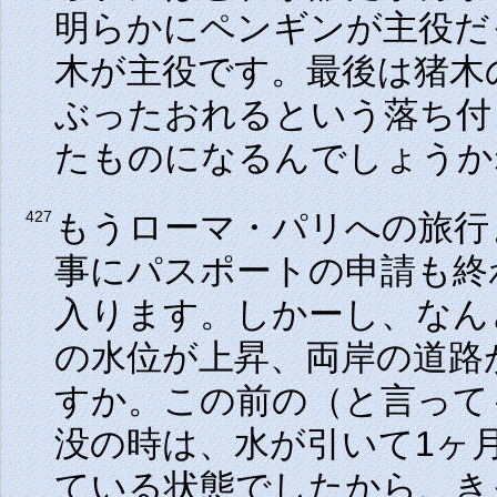
明らかにペンギンが主役だ
木が主役です。最後は猪木
ぶったおれるという落ち付
たものになるんでしょうか
もうローマ・パリへの旅行
427
事にパスポートの申請も終
入ります。しかーし、なん
の水位が上昇、両岸の道路
すか。この前の（と言って
没の時は、水が引いて1ヶ
ている状態でしたから、き