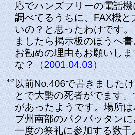
応でハンズフリーの電話機
調べてるうちに、FAX機
いの？と思ったわけです。
ましたら掲示板のほうへ書
お勧めの理由もお願いしま
な？
（2001.04.03）
以前No.406で書きまし
432
とで大勢の死者がでます。
があったようです。場所は
ブ州南部のパクパッタンに
一度の祭礼に参加する数千