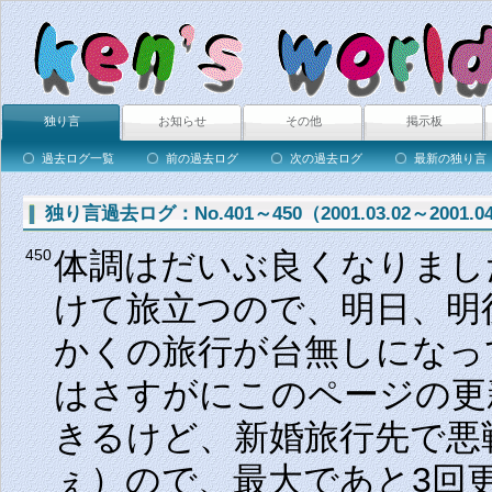
独り言
お知らせ
その他
掲示板
過去ログ一覧
前の過去ログ
次の過去ログ
最新の独り言
独り言過去ログ：No.401～450（2001.03.02～2001.04
体調はだいぶ良くなりまし
450
けて旅立つので、明日、明
かくの旅行が台無しになっ
はさすがにこのページの更
きるけど、新婚旅行先で悪
ぇ）ので、最大であと3回