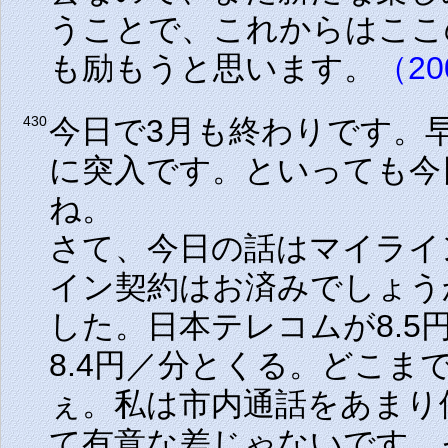
うことで、これからはここ
も励もうと思います。
（20
今日で3月も終わりです。
430
に突入です。といっても今
ね。
さて、今日の話はマイライ
イン契約はお済みでしょう
した。日本テレコムが
8.5
8.4円／分
とくる。どこま
ぇ。私は市内通話をあまり
て有意な差じゃないです。