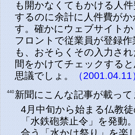
も開かなくてもかける人件
するのに余計に人件費がか
す。確かにウェブサイトか
フロントで従業員が登録作
も、おそらくその入力され
間をかけてチェックすると
思議でしょ。
（2001.04.1
新聞にこんな記事が載って
440
4月中旬から始まる仏教
「水鉄砲禁止令」を発動
合う「水かけ祭り」を楽