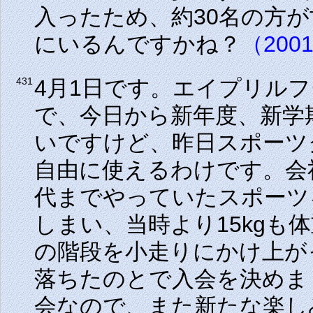
入ったため、約30名の方
にいるんですかね？
（2001
4月1日です。エイプリル
431
で、今日から新年度、新学
いですけど、昨日スポーツ
自由に使えるわけです。会
代までやっていたスポーツ
しまい、当時より
15kg
も体
の階段を小走りにかけ上が
落ちたのとで入会を決めま
会なので、また新たな楽し