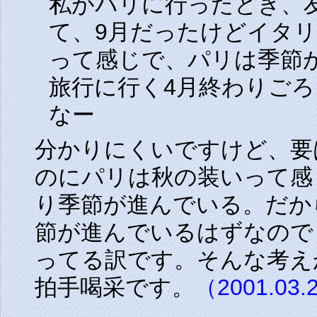
私がパリに行ったとき、
て、9月だったけどイタ
って感じで、パリは季節
旅行に行く4月終わりご
なー
分かりにくいですけど、要
のにパリは秋の装いって感
り季節が進んでいる。だか
節が進んでいるはずなので
ってる訳です。そんな考え
拍手喝采です。
（2001.03.