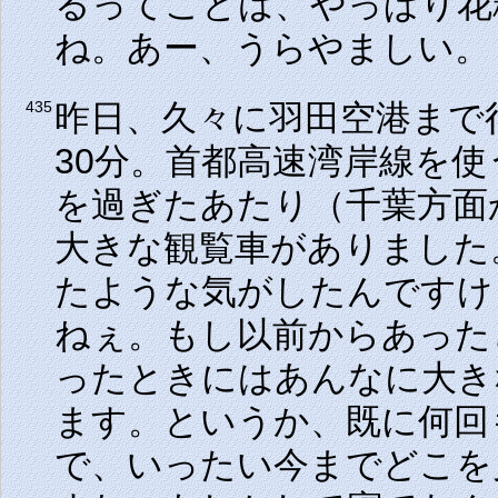
るってことは、やっぱり花
ね。あー、うらやましい。
昨日、久々に羽田空港まで
435
30分。首都高速湾岸線を
を過ぎたあたり（千葉方面
大きな観覧車がありました
たような気がしたんですけ
ねぇ。もし以前からあった
ったときにはあんなに大き
ます。というか、既に何回
で、いったい今までどこを