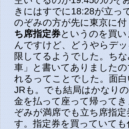
空いてるのが
19:45
ののぞ
きにはすでに
18:28
が立っ
のぞみの方が先に東京に付
ち席指定券
というのを買い
んですけど、どうやらデッ
限してるようでした。ちな
車」と書いてありましたの
れるってことでした。面白
JRも。でも結局はかなり
金を払って座って帰ってき
ぞみが満席でも立ち席指定
す。指定券を買っていても