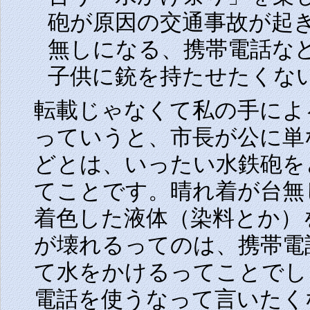
砲が原因の交通事故が起
無しになる、携帯電話な
子供に銃を持たせたくな
転載じゃなくて私の手によ
っていうと、市長が公に単
どとは、いったい水鉄砲を
てことです。晴れ着が台無
着色した液体（染料とか）
が壊れるってのは、携帯電
て水をかけるってことでし
電話を使うなって言いたく