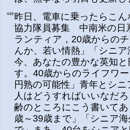
昨日、電車に乗ったらこん
448
協力隊員募集 中南米の日
ランティア，20歳からの
んか、若い情熱」「シニア
今、あなたの豊かな英知と
す。40歳からのライフワ
円熟の可能性」青年とシニ
人はどうすればいいなだろ
齢のところにこう書いてあ
歳～39歳まで」「シニア海
で」まあ、40台をシニア