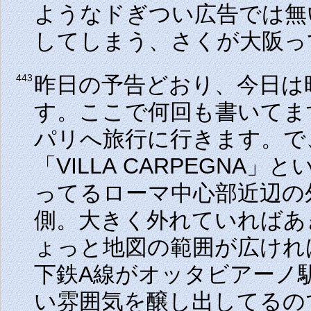
ようなドぎつい広告では無
してしまう、さくが大阪っ
昨日の予告どおり、今日は
443
す。ここで何回も書いてま
パリへ旅行に行きます。で
「VILLA CARPEGNA」
と
ってるローマ中心部近辺の
側。大きく外れていればあ
ょっと地図の範囲が広けれ
下鉄A線がオッタビアーノ
い雰囲気を醸し出してるの